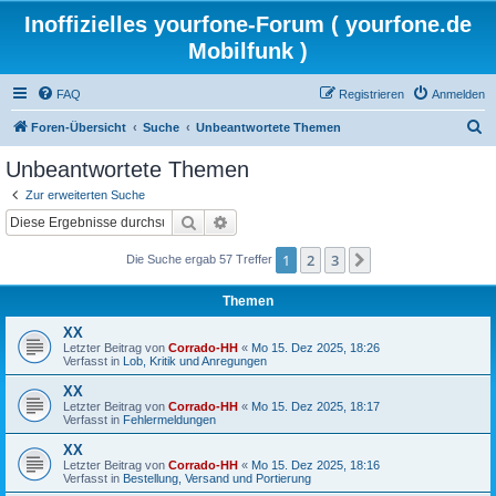
Inoffizielles yourfone-Forum ( yourfone.de
Mobilfunk )
FAQ
Registrieren
Anmelden
S
Foren-Übersicht
Suche
Unbeantwortete Themen
u
Unbeantwortete Themen
c
Zur erweiterten Suche
h
Suche
Erweiterte Suche
e
1
2
3
Nächste
Die Suche ergab 57 Treffer
Themen
XX
Letzter Beitrag von
Corrado-HH
«
Mo 15. Dez 2025, 18:26
Verfasst in
Lob, Kritik und Anregungen
XX
Letzter Beitrag von
Corrado-HH
«
Mo 15. Dez 2025, 18:17
Verfasst in
Fehlermeldungen
XX
Letzter Beitrag von
Corrado-HH
«
Mo 15. Dez 2025, 18:16
Verfasst in
Bestellung, Versand und Portierung