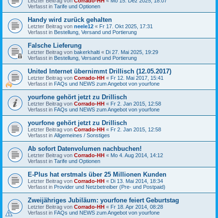
Letzter Beitrag von
Corrado-HH
«
Mo 15. Dez 2025, 18:07
Verfasst in
Tarife und Optionen
Handy wird zurück gehalten
Letzter Beitrag von
neele12
«
Fr 17. Okt 2025, 17:31
Verfasst in
Bestellung, Versand und Portierung
Falsche Lieferung
Letzter Beitrag von
bakerkhalti
«
Di 27. Mai 2025, 19:29
Verfasst in
Bestellung, Versand und Portierung
United Internet übernimmt Drillisch (12.05.2017)
Letzter Beitrag von
Corrado-HH
«
Fr 12. Mai 2017, 15:41
Verfasst in
FAQs und NEWS zum Angebot von yourfone
yourfone gehört jetzt zu Drillisch
Letzter Beitrag von
Corrado-HH
«
Fr 2. Jan 2015, 12:58
Verfasst in
FAQs und NEWS zum Angebot von yourfone
yourfone gehört jetzt zu Drillisch
Letzter Beitrag von
Corrado-HH
«
Fr 2. Jan 2015, 12:58
Verfasst in
Allgemeines / Sonstiges
Ab sofort Datenvolumen nachbuchen!
Letzter Beitrag von
Corrado-HH
«
Mo 4. Aug 2014, 14:12
Verfasst in
Tarife und Optionen
E-Plus hat erstmals über 25 Millionen Kunden
Letzter Beitrag von
Corrado-HH
«
Di 13. Mai 2014, 18:34
Verfasst in
Provider und Netzbetreiber (Pre- und Postpaid)
Zweijähriges Jubiläum: yourfone feiert Geburtstag
Letzter Beitrag von
Corrado-HH
«
Fr 18. Apr 2014, 08:28
Verfasst in
FAQs und NEWS zum Angebot von yourfone