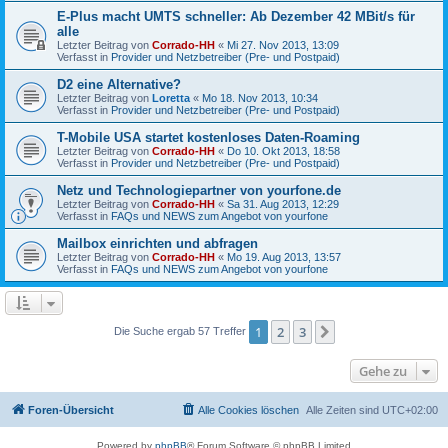
E-Plus macht UMTS schneller: Ab Dezember 42 MBit/s für
alle
Letzter Beitrag von
Corrado-HH
«
Mi 27. Nov 2013, 13:09
Verfasst in
Provider und Netzbetreiber (Pre- und Postpaid)
D2 eine Alternative?
Letzter Beitrag von
Loretta
«
Mo 18. Nov 2013, 10:34
Verfasst in
Provider und Netzbetreiber (Pre- und Postpaid)
T-Mobile USA startet kostenloses Daten-Roaming
Letzter Beitrag von
Corrado-HH
«
Do 10. Okt 2013, 18:58
Verfasst in
Provider und Netzbetreiber (Pre- und Postpaid)
Netz und Technologiepartner von yourfone.de
Letzter Beitrag von
Corrado-HH
«
Sa 31. Aug 2013, 12:29
Verfasst in
FAQs und NEWS zum Angebot von yourfone
Mailbox einrichten und abfragen
Letzter Beitrag von
Corrado-HH
«
Mo 19. Aug 2013, 13:57
Verfasst in
FAQs und NEWS zum Angebot von yourfone
1
2
3
Nächste
Die Suche ergab 57 Treffer
Gehe zu
Foren-Übersicht
Alle Cookies löschen
Alle Zeiten sind
UTC+02:00
Powered by
phpBB
® Forum Software © phpBB Limited