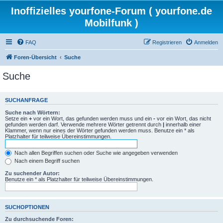
Inoffizielles yourfone-Forum ( yourfone.de
Mobilfunk )
FAQ
Registrieren
Anmelden
Foren-Übersicht
Suche
Suche
SUCHANFRAGE
Suche nach Wörtern:
Setze ein
+
vor ein Wort, das gefunden werden muss und ein
-
vor ein Wort, das nicht
gefunden werden darf. Verwende mehrere Wörter getrennt durch
|
innerhalb einer
Klammer, wenn nur eines der Wörter gefunden werden muss. Benutze ein * als
Platzhalter für teilweise Übereinstimmungen.
Nach allen Begriffen suchen oder Suche wie angegeben verwenden
Nach einem Begriff suchen
Zu suchender Autor:
Benutze ein * als Platzhalter für teilweise Übereinstimmungen.
SUCHOPTIONEN
Zu durchsuchende Foren: