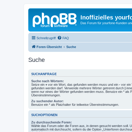
Inoffizielles your
Das Forum für yourfone-Kunden und I
Schnellzugriff
FAQ
Foren-Übersicht
Suche
Suche
SUCHANFRAGE
Suche nach Wörtern:
Setze ein
+
vor ein Wort, das gefunden werden muss und ein
-
vor ein 
gefunden werden darf. Verwende mehrere Wörter getrennt durch
|
inne
wenn nur eines der Wörter gefunden werden muss. Benutze ein * als Pla
Übereinstimmungen.
Zu suchender Autor:
Benutze ein * als Platzhalter für teilweise Übereinstimmungen.
SUCHOPTIONEN
Zu durchsuchende Foren:
Wähle das Forum oder die Foren aus, in denen gesucht werden soll. 
automatisch mit durchsucht, sofern du die Option „Unterforen durchsu