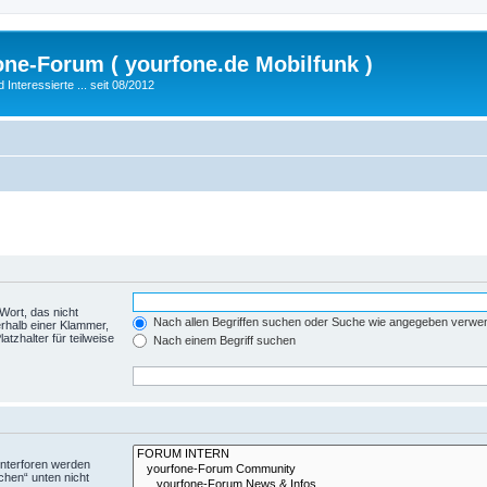
fone-Forum ( yourfone.de Mobilfunk )
nteressierte ... seit 08/2012
Wort, das nicht
Nach allen Begriffen suchen oder Suche wie angegeben verwe
rhalb einer Klammer,
tzhalter für teilweise
Nach einem Begriff suchen
Unterforen werden
chen“ unten nicht