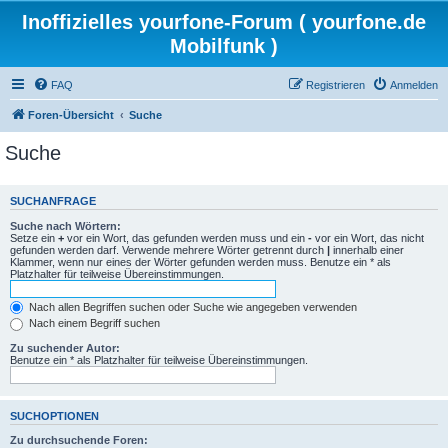
Inoffizielles yourfone-Forum ( yourfone.de
Mobilfunk )
FAQ
Registrieren
Anmelden
Foren-Übersicht
Suche
Suche
SUCHANFRAGE
Suche nach Wörtern:
Setze ein
+
vor ein Wort, das gefunden werden muss und ein
-
vor ein Wort, das nicht
gefunden werden darf. Verwende mehrere Wörter getrennt durch
|
innerhalb einer
Klammer, wenn nur eines der Wörter gefunden werden muss. Benutze ein * als
Platzhalter für teilweise Übereinstimmungen.
Nach allen Begriffen suchen oder Suche wie angegeben verwenden
Nach einem Begriff suchen
Zu suchender Autor:
Benutze ein * als Platzhalter für teilweise Übereinstimmungen.
SUCHOPTIONEN
Zu durchsuchende Foren: