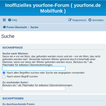
Inoffizielles yourfone-Forum ( yourfone.de
Mobilfunk )
FAQ
Registrieren
Anmelden
Foren-Übersicht
Suche
Suche
SUCHANFRAGE
Suche nach Wörtern:
Setze ein
+
vor ein Wort, das gefunden werden muss und ein
-
vor ein Wort, das nicht
gefunden werden darf. Verwende mehrere Wörter getrennt durch
|
innerhalb einer
Klammer, wenn nur eines der Wörter gefunden werden muss. Benutze ein * als
Platzhalter für teilweise Übereinstimmungen.
Nach allen Begriffen suchen oder Suche wie angegeben verwenden
Nach einem Begriff suchen
Zu suchender Autor:
Benutze ein * als Platzhalter für teilweise Übereinstimmungen.
SUCHOPTIONEN
Zu durchsuchende Foren: