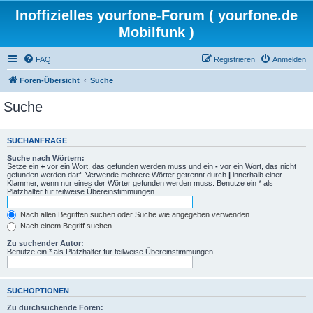
Inoffizielles yourfone-Forum ( yourfone.de
Mobilfunk )
FAQ
Registrieren
Anmelden
Foren-Übersicht
Suche
Suche
SUCHANFRAGE
Suche nach Wörtern:
Setze ein
+
vor ein Wort, das gefunden werden muss und ein
-
vor ein Wort, das nicht
gefunden werden darf. Verwende mehrere Wörter getrennt durch
|
innerhalb einer
Klammer, wenn nur eines der Wörter gefunden werden muss. Benutze ein * als
Platzhalter für teilweise Übereinstimmungen.
Nach allen Begriffen suchen oder Suche wie angegeben verwenden
Nach einem Begriff suchen
Zu suchender Autor:
Benutze ein * als Platzhalter für teilweise Übereinstimmungen.
SUCHOPTIONEN
Zu durchsuchende Foren: