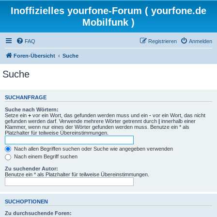
Inoffizielles yourfone-Forum ( yourfone.de
Mobilfunk )
FAQ
Registrieren
Anmelden
Foren-Übersicht
Suche
Suche
SUCHANFRAGE
Suche nach Wörtern:
Setze ein
+
vor ein Wort, das gefunden werden muss und ein
-
vor ein Wort, das nicht
gefunden werden darf. Verwende mehrere Wörter getrennt durch
|
innerhalb einer
Klammer, wenn nur eines der Wörter gefunden werden muss. Benutze ein * als
Platzhalter für teilweise Übereinstimmungen.
Nach allen Begriffen suchen oder Suche wie angegeben verwenden
Nach einem Begriff suchen
Zu suchender Autor:
Benutze ein * als Platzhalter für teilweise Übereinstimmungen.
SUCHOPTIONEN
Zu durchsuchende Foren: