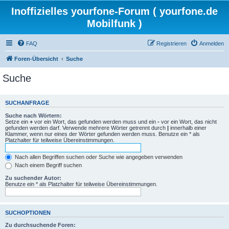
Inoffizielles yourfone-Forum ( yourfone.de
Mobilfunk )
FAQ
Registrieren
Anmelden
Foren-Übersicht
Suche
Suche
SUCHANFRAGE
Suche nach Wörtern:
Setze ein
+
vor ein Wort, das gefunden werden muss und ein
-
vor ein Wort, das nicht
gefunden werden darf. Verwende mehrere Wörter getrennt durch
|
innerhalb einer
Klammer, wenn nur eines der Wörter gefunden werden muss. Benutze ein * als
Platzhalter für teilweise Übereinstimmungen.
Nach allen Begriffen suchen oder Suche wie angegeben verwenden
Nach einem Begriff suchen
Zu suchender Autor:
Benutze ein * als Platzhalter für teilweise Übereinstimmungen.
SUCHOPTIONEN
Zu durchsuchende Foren: