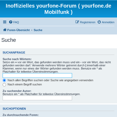
Inoffizielles yourfone-Forum ( yourfone.de
Mobilfunk )
FAQ
Registrieren
Anmelden
Foren-Übersicht
Suche
Suche
SUCHANFRAGE
Suche nach Wörtern:
Setze ein
+
vor ein Wort, das gefunden werden muss und ein
-
vor ein Wort, das nicht
gefunden werden darf. Verwende mehrere Wörter getrennt durch
|
innerhalb einer
Klammer, wenn nur eines der Wörter gefunden werden muss. Benutze ein * als
Platzhalter für teilweise Übereinstimmungen.
Nach allen Begriffen suchen oder Suche wie angegeben verwenden
Nach einem Begriff suchen
Zu suchender Autor:
Benutze ein * als Platzhalter für teilweise Übereinstimmungen.
SUCHOPTIONEN
Zu durchsuchende Foren: