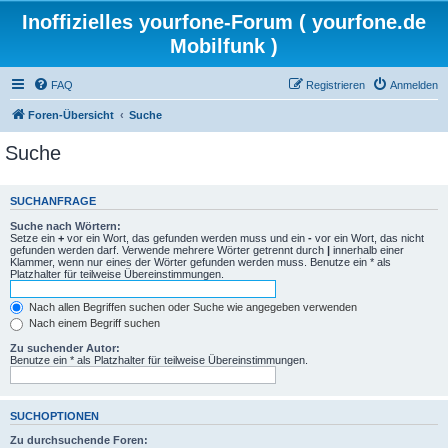
Inoffizielles yourfone-Forum ( yourfone.de
Mobilfunk )
FAQ
Registrieren
Anmelden
Foren-Übersicht
Suche
Suche
SUCHANFRAGE
Suche nach Wörtern:
Setze ein
+
vor ein Wort, das gefunden werden muss und ein
-
vor ein Wort, das nicht
gefunden werden darf. Verwende mehrere Wörter getrennt durch
|
innerhalb einer
Klammer, wenn nur eines der Wörter gefunden werden muss. Benutze ein * als
Platzhalter für teilweise Übereinstimmungen.
Nach allen Begriffen suchen oder Suche wie angegeben verwenden
Nach einem Begriff suchen
Zu suchender Autor:
Benutze ein * als Platzhalter für teilweise Übereinstimmungen.
SUCHOPTIONEN
Zu durchsuchende Foren: