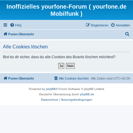
Inoffizielles yourfone-Forum ( yourfone.de
Mobilfunk )
FAQ
Registrieren
Anmelden
S
Foren-Übersicht
u
Alle Cookies löschen
c
h
Bist du dir sicher, dass du alle Cookies des Boards löschen möchtest?
e
Foren-Übersicht
Alle Cookies löschen
Alle Zeiten sind
UTC+02:00
Powered by
phpBB
® Forum Software © phpBB Limited
Deutsche Übersetzung durch
phpBB.de
Datenschutz
|
Nutzungsbedingungen