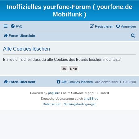
Inoffizielles yourfone-Forum ( yourfone.de
Mobilfunk )
FAQ
Registrieren
Anmelden
S
Foren-Übersicht
u
Alle Cookies löschen
c
h
Bist du dir sicher, dass du alle Cookies des Boards löschen möchtest?
e
Foren-Übersicht
Alle Cookies löschen
Alle Zeiten sind
UTC+02:00
Powered by
phpBB
® Forum Software © phpBB Limited
Deutsche Übersetzung durch
phpBB.de
Datenschutz
|
Nutzungsbedingungen