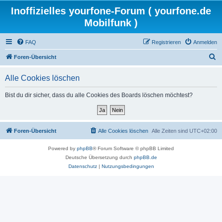
Inoffizielles yourfone-Forum ( yourfone.de
Mobilfunk )
FAQ
Registrieren
Anmelden
S
Foren-Übersicht
u
Alle Cookies löschen
c
h
Bist du dir sicher, dass du alle Cookies des Boards löschen möchtest?
e
Foren-Übersicht
Alle Cookies löschen
Alle Zeiten sind
UTC+02:00
Powered by
phpBB
® Forum Software © phpBB Limited
Deutsche Übersetzung durch
phpBB.de
Datenschutz
|
Nutzungsbedingungen