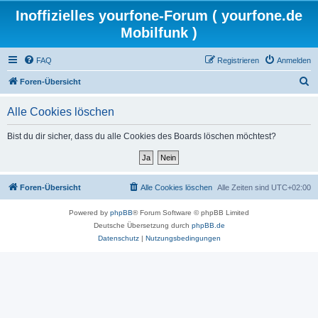
Inoffizielles yourfone-Forum ( yourfone.de
Mobilfunk )
FAQ
Registrieren
Anmelden
S
Foren-Übersicht
u
Alle Cookies löschen
c
h
Bist du dir sicher, dass du alle Cookies des Boards löschen möchtest?
e
Foren-Übersicht
Alle Cookies löschen
Alle Zeiten sind
UTC+02:00
Powered by
phpBB
® Forum Software © phpBB Limited
Deutsche Übersetzung durch
phpBB.de
Datenschutz
|
Nutzungsbedingungen