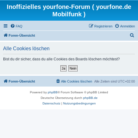
Inoffizielles yourfone-Forum ( yourfone.de
Mobilfunk )
FAQ
Registrieren
Anmelden
S
Foren-Übersicht
u
Alle Cookies löschen
c
h
Bist du dir sicher, dass du alle Cookies des Boards löschen möchtest?
e
Foren-Übersicht
Alle Cookies löschen
Alle Zeiten sind
UTC+02:00
Powered by
phpBB
® Forum Software © phpBB Limited
Deutsche Übersetzung durch
phpBB.de
Datenschutz
|
Nutzungsbedingungen