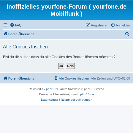
Inoffizielles yourfone-Forum ( yourfone.de
Mobilfunk )
FAQ
Registrieren
Anmelden
S
Foren-Übersicht
u
Alle Cookies löschen
c
h
Bist du dir sicher, dass du alle Cookies des Boards löschen möchtest?
e
Foren-Übersicht
Alle Cookies löschen
Alle Zeiten sind
UTC+02:00
Powered by
phpBB
® Forum Software © phpBB Limited
Deutsche Übersetzung durch
phpBB.de
Datenschutz
|
Nutzungsbedingungen