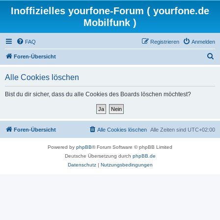
Inoffizielles yourfone-Forum ( yourfone.de
Mobilfunk )
FAQ
Registrieren
Anmelden
S
Foren-Übersicht
u
Alle Cookies löschen
c
h
Bist du dir sicher, dass du alle Cookies des Boards löschen möchtest?
e
Foren-Übersicht
Alle Cookies löschen
Alle Zeiten sind
UTC+02:00
Powered by
phpBB
® Forum Software © phpBB Limited
Deutsche Übersetzung durch
phpBB.de
Datenschutz
|
Nutzungsbedingungen