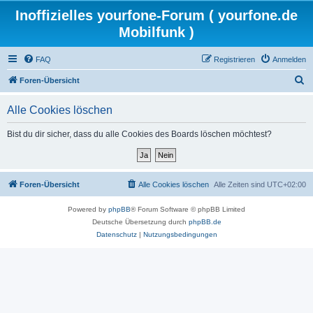
Inoffizielles yourfone-Forum ( yourfone.de
Mobilfunk )
FAQ
Registrieren
Anmelden
S
Foren-Übersicht
u
Alle Cookies löschen
c
h
Bist du dir sicher, dass du alle Cookies des Boards löschen möchtest?
e
Foren-Übersicht
Alle Cookies löschen
Alle Zeiten sind
UTC+02:00
Powered by
phpBB
® Forum Software © phpBB Limited
Deutsche Übersetzung durch
phpBB.de
Datenschutz
|
Nutzungsbedingungen