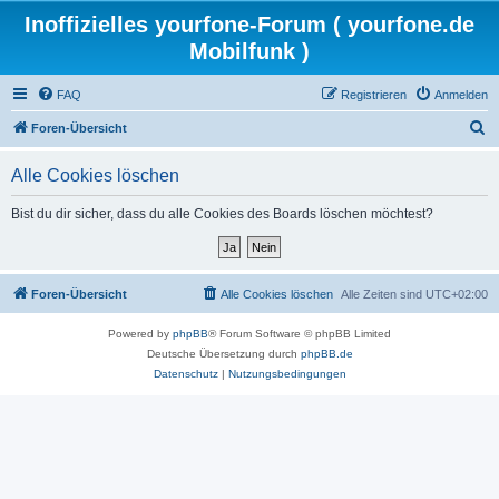
Inoffizielles yourfone-Forum ( yourfone.de
Mobilfunk )
FAQ
Registrieren
Anmelden
S
Foren-Übersicht
u
Alle Cookies löschen
c
h
Bist du dir sicher, dass du alle Cookies des Boards löschen möchtest?
e
Foren-Übersicht
Alle Cookies löschen
Alle Zeiten sind
UTC+02:00
Powered by
phpBB
® Forum Software © phpBB Limited
Deutsche Übersetzung durch
phpBB.de
Datenschutz
|
Nutzungsbedingungen