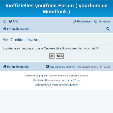
Inoffizielles yourfone-Forum ( yourfone.de
Mobilfunk )
FAQ
Registrieren
Anmelden
S
Foren-Übersicht
u
Alle Cookies löschen
c
h
Bist du dir sicher, dass du alle Cookies des Boards löschen möchtest?
e
Foren-Übersicht
Alle Cookies löschen
Alle Zeiten sind
UTC+02:00
Powered by
phpBB
® Forum Software © phpBB Limited
Deutsche Übersetzung durch
phpBB.de
Datenschutz
|
Nutzungsbedingungen