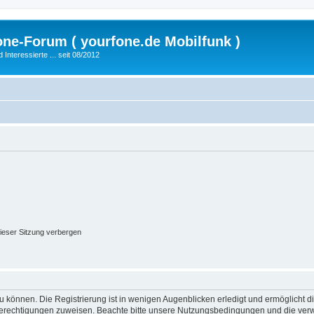
fone-Forum ( yourfone.de Mobilfunk )
nteressierte ... seit 08/2012
ieser Sitzung verbergen
 können. Die Registrierung ist in wenigen Augenblicken erledigt und ermöglicht di
 Berechtigungen zuweisen. Beachte bitte unsere Nutzungsbedingungen und die verwa