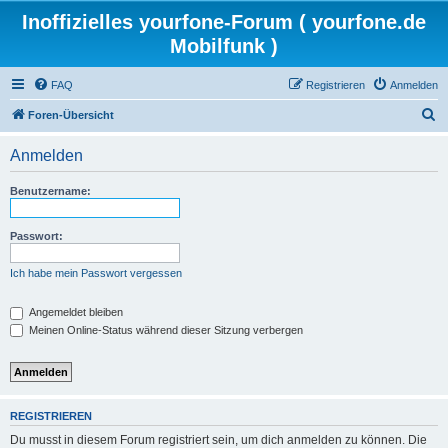
Inoffizielles yourfone-Forum ( yourfone.de
Mobilfunk )
FAQ
Registrieren
Anmelden
S
Foren-Übersicht
u
Anmelden
c
h
Benutzername:
e
Passwort:
Ich habe mein Passwort vergessen
Angemeldet bleiben
Meinen Online-Status während dieser Sitzung verbergen
REGISTRIEREN
Du musst in diesem Forum registriert sein, um dich anmelden zu können. Die