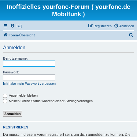
Inoffizielles yourfone-Forum ( yourfone.de
Mobilfunk )
FAQ
Registrieren
Anmelden
S
Foren-Übersicht
u
Anmelden
c
h
Benutzername:
e
Passwort:
Ich habe mein Passwort vergessen
Angemeldet bleiben
Meinen Online-Status während dieser Sitzung verbergen
REGISTRIEREN
Du musst in diesem Forum registriert sein, um dich anmelden zu können. Die