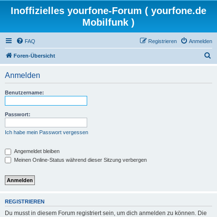
Inoffizielles yourfone-Forum ( yourfone.de
Mobilfunk )
FAQ
Registrieren
Anmelden
S
Foren-Übersicht
u
Anmelden
c
h
Benutzername:
e
Passwort:
Ich habe mein Passwort vergessen
Angemeldet bleiben
Meinen Online-Status während dieser Sitzung verbergen
REGISTRIEREN
Du musst in diesem Forum registriert sein, um dich anmelden zu können. Die