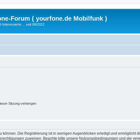
fone-Forum ( yourfone.de Mobilfunk )
nteressierte ... seit 08/2012
ieser Sitzung verbergen
 können. Die Registrierung ist in wenigen Augenblicken erledigt und ermöglicht di
 Berechtigungen zuweisen. Beachte bitte unsere Nutzungsbedingungen und die verwa