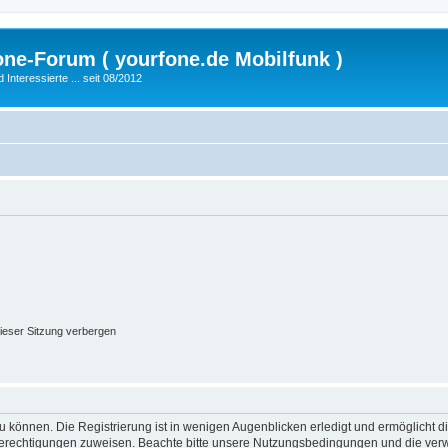
fone-Forum ( yourfone.de Mobilfunk )
nteressierte ... seit 08/2012
ieser Sitzung verbergen
 können. Die Registrierung ist in wenigen Augenblicken erledigt und ermöglicht di
 Berechtigungen zuweisen. Beachte bitte unsere Nutzungsbedingungen und die verwa