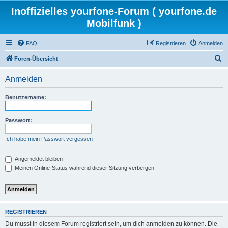
Inoffizielles yourfone-Forum ( yourfone.de
Mobilfunk )
FAQ
Registrieren
Anmelden
S
Foren-Übersicht
u
Anmelden
c
h
Benutzername:
e
Passwort:
Ich habe mein Passwort vergessen
Angemeldet bleiben
Meinen Online-Status während dieser Sitzung verbergen
REGISTRIEREN
Du musst in diesem Forum registriert sein, um dich anmelden zu können. Die