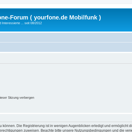
fone-Forum ( yourfone.de Mobilfunk )
nteressierte ... seit 08/2012
ieser Sitzung verbergen
 können. Die Registrierung ist in wenigen Augenblicken erledigt und ermöglicht di
 Berechtigungen zuweisen. Beachte bitte unsere Nutzungsbedingungen und die verwa