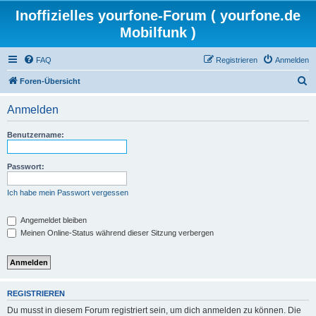
Inoffizielles yourfone-Forum ( yourfone.de
Mobilfunk )
FAQ
Registrieren
Anmelden
S
Foren-Übersicht
u
Anmelden
c
h
Benutzername:
e
Passwort:
Ich habe mein Passwort vergessen
Angemeldet bleiben
Meinen Online-Status während dieser Sitzung verbergen
REGISTRIEREN
Du musst in diesem Forum registriert sein, um dich anmelden zu können. Die