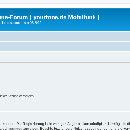
fone-Forum ( yourfone.de Mobilfunk )
nteressierte ... seit 08/2012
ieser Sitzung verbergen
 können. Die Registrierung ist in wenigen Augenblicken erledigt und ermöglicht di
 Berechtigungen zuweisen. Beachte bitte unsere Nutzungsbedingungen und die verwa