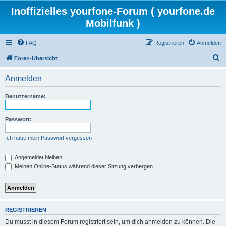
Inoffizielles yourfone-Forum ( yourfone.de
Mobilfunk )
FAQ
Registrieren
Anmelden
S
Foren-Übersicht
u
Anmelden
c
h
Benutzername:
e
Passwort:
Ich habe mein Passwort vergessen
Angemeldet bleiben
Meinen Online-Status während dieser Sitzung verbergen
REGISTRIEREN
Du musst in diesem Forum registriert sein, um dich anmelden zu können. Die