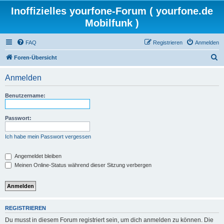
Inoffizielles yourfone-Forum ( yourfone.de
Mobilfunk )
FAQ
Registrieren
Anmelden
S
Foren-Übersicht
u
Anmelden
c
h
Benutzername:
e
Passwort:
Ich habe mein Passwort vergessen
Angemeldet bleiben
Meinen Online-Status während dieser Sitzung verbergen
REGISTRIEREN
Du musst in diesem Forum registriert sein, um dich anmelden zu können. Die