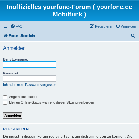
Inoffizielles yourfone-Forum ( yourfone.de
Mobilfunk )
FAQ
Registrieren
Anmelden
S
Foren-Übersicht
u
Anmelden
c
h
Benutzername:
e
Passwort:
Ich habe mein Passwort vergessen
Angemeldet bleiben
Meinen Online-Status während dieser Sitzung verbergen
REGISTRIEREN
Du musst in diesem Forum registriert sein, um dich anmelden zu können. Die