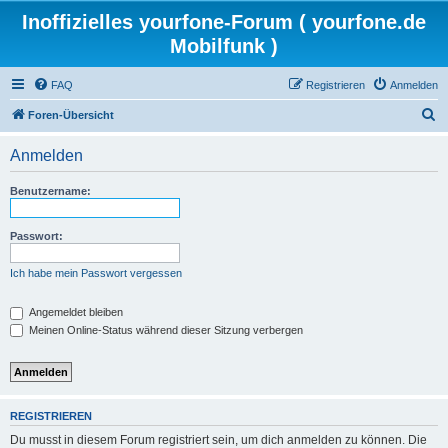
Inoffizielles yourfone-Forum ( yourfone.de
Mobilfunk )
FAQ
Registrieren
Anmelden
S
Foren-Übersicht
u
Anmelden
c
h
Benutzername:
e
Passwort:
Ich habe mein Passwort vergessen
Angemeldet bleiben
Meinen Online-Status während dieser Sitzung verbergen
REGISTRIEREN
Du musst in diesem Forum registriert sein, um dich anmelden zu können. Die