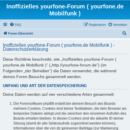
Inoffizielles yourfone-Forum ( yourfone.de
Mobilfunk )
FAQ
Registrieren
Anmelden
S
Foren-Übersicht
u
Inoffizielles yourfone-Forum ( yourfone.de Mobilfunk ) -
c
Datenschutzerklärung
h
Diese Richtlinie beschreibt, wie „Inoffizielles yourfone-Forum (
e
yourfone.de Mobilfunk )“ („http://yourfone-forum.de“) (im
Folgenden „der Betreiber“) die Daten verwendet, die während
deines Foren-Besuchs gesammelt werden.
UMFANG UND ART DER DATENSPEICHERUNG
Deine Daten werden auf vier verschiedene Arten gesammelt:
Die Forensoftware phpBB erstellt bei deinem Besuch des Boards
mehrere Cookies. Cookies sind kleine Textdateien, die dein Browser als
temporäre Dateien ablegt und die zwischen den einzelnen Aufrufen des
Boards erhalten bleiben. In diesen Cookies sind die aktuelle ID deiner
Sitzung (damit dir alle Seitenaufrufe zugeordnet werden können),
Informationen über die von dir gelesenen Beiträge (zur Markierung