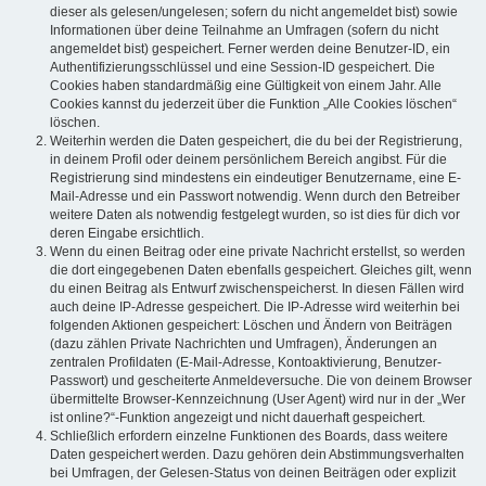
dieser als gelesen/ungelesen; sofern du nicht angemeldet bist) sowie
Informationen über deine Teilnahme an Umfragen (sofern du nicht
angemeldet bist) gespeichert. Ferner werden deine Benutzer-ID, ein
Authentifizierungsschlüssel und eine Session-ID gespeichert. Die
Cookies haben standardmäßig eine Gültigkeit von einem Jahr. Alle
Cookies kannst du jederzeit über die Funktion „Alle Cookies löschen“
löschen.
Weiterhin werden die Daten gespeichert, die du bei der Registrierung,
in deinem Profil oder deinem persönlichem Bereich angibst. Für die
Registrierung sind mindestens ein eindeutiger Benutzername, eine E-
Mail-Adresse und ein Passwort notwendig. Wenn durch den Betreiber
weitere Daten als notwendig festgelegt wurden, so ist dies für dich vor
deren Eingabe ersichtlich.
Wenn du einen Beitrag oder eine private Nachricht erstellst, so werden
die dort eingegebenen Daten ebenfalls gespeichert. Gleiches gilt, wenn
du einen Beitrag als Entwurf zwischenspeicherst. In diesen Fällen wird
auch deine IP-Adresse gespeichert. Die IP-Adresse wird weiterhin bei
folgenden Aktionen gespeichert: Löschen und Ändern von Beiträgen
(dazu zählen Private Nachrichten und Umfragen), Änderungen an
zentralen Profildaten (E-Mail-Adresse, Kontoaktivierung, Benutzer-
Passwort) und gescheiterte Anmeldeversuche. Die von deinem Browser
übermittelte Browser-Kennzeichnung (User Agent) wird nur in der „Wer
ist online?“-Funktion angezeigt und nicht dauerhaft gespeichert.
Schließlich erfordern einzelne Funktionen des Boards, dass weitere
Daten gespeichert werden. Dazu gehören dein Abstimmungsverhalten
bei Umfragen, der Gelesen-Status von deinen Beiträgen oder explizit