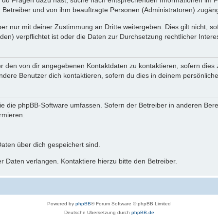
n du Fragen dazu hast, suche nach entsprechenden Informationen im Fo
n Betreiber und von ihm beauftragte Personen (Administratoren) zugäng
r nur mit deiner Zustimmung an Dritte weitergeben. Dies gilt nicht, s
n) verpflichtet ist oder die Daten zur Durchsetzung rechtlicher Interes
er den von dir angegebenen Kontaktdaten zu kontaktieren, sofern dies 
andere Benutzer dich kontaktieren, sofern du dies in deinem persönliche
, die die phpBB-Software umfassen. Sofern der Betreiber in anderen Be
ormieren.
 Daten über dich gespeichert sind.
 Daten verlangen. Kontaktiere hierzu bitte den Betreiber.
Powered by
phpBB
® Forum Software © phpBB Limited
Deutsche Übersetzung durch
phpBB.de