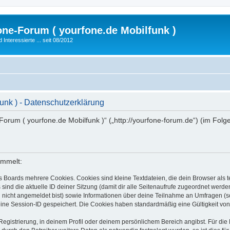
fone-Forum ( yourfone.de Mobilfunk )
nteressierte ... seit 08/2012
funk ) - Datenschutzerklärung
ne-Forum ( yourfone.de Mobilfunk )“ („http://yourfone-forum.de“) (im Fol
ammelt:
s Boards mehrere Cookies. Cookies sind kleine Textdateien, die dein Browser als
 sind die aktuelle ID deiner Sitzung (damit dir alle Seitenaufrufe zugeordnet werd
u nicht angemeldet bist) sowie Informationen über deine Teilnahme an Umfragen (s
eine Session-ID gespeichert. Die Cookies haben standardmäßig eine Gültigkeit von 
Registrierung, in deinem Profil oder deinem persönlichem Bereich angibst. Für di