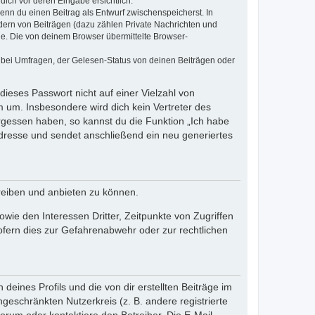
dich vor deren Eingabe ersichtlich.
wenn du einen Beitrag als Entwurf zwischenspeicherst. In
dern von Beiträgen (dazu zählen Private Nachrichten und
e. Die von deinem Browser übermittelte Browser-
 bei Umfragen, der Gelesen-Status von deinen Beiträgen oder
dieses Passwort nicht auf einer Vielzahl von
 um. Insbesondere wird dich kein Vertreter des
ergessen haben, so kannst du die Funktion „Ich habe
resse und sendet anschließend ein neu generiertes
reiben und anbieten zu können.
ie den Interessen Dritter, Zeitpunkte von Zugriffen
fern dies zur Gefahrenabwehr oder zur rechtlichen
eines Profils und die von dir erstellten Beiträge im
ngeschränkten Nutzerkreis (z. B. andere registrierte