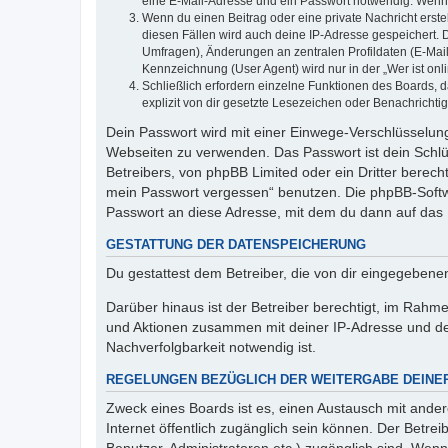
eine E-Mail-Adresse und ein Passwort notwendig. Wenn du
Wenn du einen Beitrag oder eine private Nachricht erste
diesen Fällen wird auch deine IP-Adresse gespeichert. 
Umfragen), Änderungen an zentralen Profildaten (E-Mai
Kennzeichnung (User Agent) wird nur in der „Wer ist onl
Schließlich erfordern einzelne Funktionen des Boards,
explizit von dir gesetzte Lesezeichen oder Benachrichti
Dein Passwort wird mit einer Einwege-Verschlüsselung 
Webseiten zu verwenden. Das Passwort ist dein Schlü
Betreibers, von phpBB Limited oder ein Dritter berec
mein Passwort vergessen“ benutzen. Die phpBB-Softw
Passwort an diese Adresse, mit dem du dann auf das 
GESTATTUNG DER DATENSPEICHERUNG
Du gestattest dem Betreiber, die von dir eingegeben
Darüber hinaus ist der Betreiber berechtigt, im Rahm
und Aktionen zusammen mit deiner IP-Adresse und de
Nachverfolgbarkeit notwendig ist.
REGELUNGEN BEZÜGLICH DER WEITERGABE DEINE
Zweck eines Boards ist es, einen Austausch mit andere
Internet öffentlich zugänglich sein können. Der Betrei