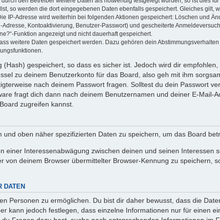
rch den Betreiber weitere Daten als notwendig festgelegt wurden, so ist dies für 
llst, so werden die dort eingegebenen Daten ebenfalls gespeichert. Gleiches gilt, 
Die IP-Adresse wird weiterhin bei folgenden Aktionen gespeichert: Löschen und Än
l-Adresse, Kontoaktivierung, Benutzer-Passwort) und gescheiterte Anmeldeversuch
ine?“-Funktion angezeigt und nicht dauerhaft gespeichert.
 dass weitere Daten gespeichert werden. Dazu gehören dein Abstimmungsverhalten
gungsfunktionen.
(Hash) gespeichert, so dass es sicher ist. Jedoch wird dir empfohlen, 
ssel zu deinem Benutzerkonto für das Board, also geh mit ihm sorgsam
htigterweise nach deinem Passwort fragen. Solltest du dein Passwort v
are fragt dich dann nach deinem Benutzernamen und deiner E-Mail-Ad
Board zugreifen kannst.
en und oben näher spezifizierten Daten zu speichern, um das Board bet
en einer Interessenabwägung zwischen deinen und seinen Interessen sow
r von deinem Browser übermittelter Browser-Kennung zu speichern, so
R DATEN
n Personen zu ermöglichen. Du bist dir daher bewusst, dass die Daten d
ber kann jedoch festlegen, dass einzelne Informationen nur für einen ei