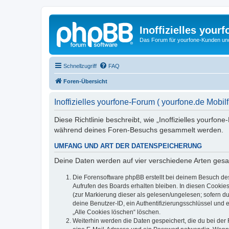
Inoffizielles your
Das Forum für yourfone-Kunden und I
Schnellzugriff
FAQ
Foren-Übersicht
Inoffizielles yourfone-Forum ( yourfone.de Mobil
Diese Richtlinie beschreibt, wie „Inoffizielles yourfo
während deines Foren-Besuchs gesammelt werden.
UMFANG UND ART DER DATENSPEICHERUNG
Deine Daten werden auf vier verschiedene Arten ges
Die Forensoftware phpBB erstellt bei deinem Besuch de
Aufrufen des Boards erhalten bleiben. In diesen Cookies
(zur Markierung dieser als gelesen/ungelesen; sofern d
deine Benutzer-ID, ein Authentifizierungsschlüssel und 
„Alle Cookies löschen“ löschen.
Weiterhin werden die Daten gespeichert, die du bei der 