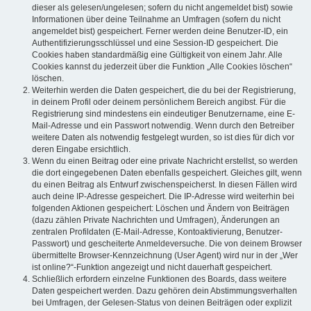
dieser als gelesen/ungelesen; sofern du nicht angemeldet bist) sowie
Informationen über deine Teilnahme an Umfragen (sofern du nicht
angemeldet bist) gespeichert. Ferner werden deine Benutzer-ID, ein
Authentifizierungsschlüssel und eine Session-ID gespeichert. Die
Cookies haben standardmäßig eine Gültigkeit von einem Jahr. Alle
Cookies kannst du jederzeit über die Funktion „Alle Cookies löschen“
löschen.
Weiterhin werden die Daten gespeichert, die du bei der Registrierung,
in deinem Profil oder deinem persönlichem Bereich angibst. Für die
Registrierung sind mindestens ein eindeutiger Benutzername, eine E-
Mail-Adresse und ein Passwort notwendig. Wenn durch den Betreiber
weitere Daten als notwendig festgelegt wurden, so ist dies für dich vor
deren Eingabe ersichtlich.
Wenn du einen Beitrag oder eine private Nachricht erstellst, so werden
die dort eingegebenen Daten ebenfalls gespeichert. Gleiches gilt, wenn
du einen Beitrag als Entwurf zwischenspeicherst. In diesen Fällen wird
auch deine IP-Adresse gespeichert. Die IP-Adresse wird weiterhin bei
folgenden Aktionen gespeichert: Löschen und Ändern von Beiträgen
(dazu zählen Private Nachrichten und Umfragen), Änderungen an
zentralen Profildaten (E-Mail-Adresse, Kontoaktivierung, Benutzer-
Passwort) und gescheiterte Anmeldeversuche. Die von deinem Browser
übermittelte Browser-Kennzeichnung (User Agent) wird nur in der „Wer
ist online?“-Funktion angezeigt und nicht dauerhaft gespeichert.
Schließlich erfordern einzelne Funktionen des Boards, dass weitere
Daten gespeichert werden. Dazu gehören dein Abstimmungsverhalten
bei Umfragen, der Gelesen-Status von deinen Beiträgen oder explizit