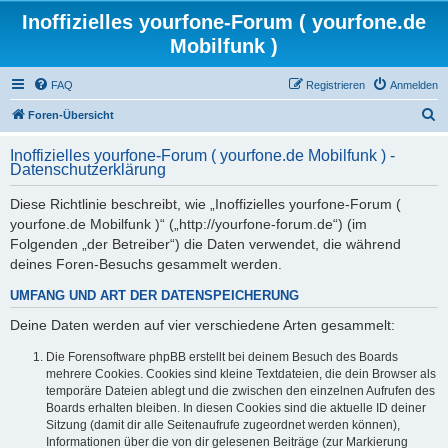
Inoffizielles yourfone-Forum ( yourfone.de
Mobilfunk )
FAQ
Registrieren
Anmelden
S
Foren-Übersicht
u
Inoffizielles yourfone-Forum ( yourfone.de Mobilfunk ) -
c
Datenschutzerklärung
h
Diese Richtlinie beschreibt, wie „Inoffizielles yourfone-Forum (
e
yourfone.de Mobilfunk )“ („http://yourfone-forum.de“) (im
Folgenden „der Betreiber“) die Daten verwendet, die während
deines Foren-Besuchs gesammelt werden.
UMFANG UND ART DER DATENSPEICHERUNG
Deine Daten werden auf vier verschiedene Arten gesammelt:
Die Forensoftware phpBB erstellt bei deinem Besuch des Boards
mehrere Cookies. Cookies sind kleine Textdateien, die dein Browser als
temporäre Dateien ablegt und die zwischen den einzelnen Aufrufen des
Boards erhalten bleiben. In diesen Cookies sind die aktuelle ID deiner
Sitzung (damit dir alle Seitenaufrufe zugeordnet werden können),
Informationen über die von dir gelesenen Beiträge (zur Markierung