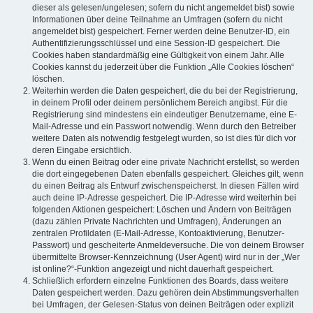
dieser als gelesen/ungelesen; sofern du nicht angemeldet bist) sowie
Informationen über deine Teilnahme an Umfragen (sofern du nicht
angemeldet bist) gespeichert. Ferner werden deine Benutzer-ID, ein
Authentifizierungsschlüssel und eine Session-ID gespeichert. Die
Cookies haben standardmäßig eine Gültigkeit von einem Jahr. Alle
Cookies kannst du jederzeit über die Funktion „Alle Cookies löschen“
löschen.
Weiterhin werden die Daten gespeichert, die du bei der Registrierung,
in deinem Profil oder deinem persönlichem Bereich angibst. Für die
Registrierung sind mindestens ein eindeutiger Benutzername, eine E-
Mail-Adresse und ein Passwort notwendig. Wenn durch den Betreiber
weitere Daten als notwendig festgelegt wurden, so ist dies für dich vor
deren Eingabe ersichtlich.
Wenn du einen Beitrag oder eine private Nachricht erstellst, so werden
die dort eingegebenen Daten ebenfalls gespeichert. Gleiches gilt, wenn
du einen Beitrag als Entwurf zwischenspeicherst. In diesen Fällen wird
auch deine IP-Adresse gespeichert. Die IP-Adresse wird weiterhin bei
folgenden Aktionen gespeichert: Löschen und Ändern von Beiträgen
(dazu zählen Private Nachrichten und Umfragen), Änderungen an
zentralen Profildaten (E-Mail-Adresse, Kontoaktivierung, Benutzer-
Passwort) und gescheiterte Anmeldeversuche. Die von deinem Browser
übermittelte Browser-Kennzeichnung (User Agent) wird nur in der „Wer
ist online?“-Funktion angezeigt und nicht dauerhaft gespeichert.
Schließlich erfordern einzelne Funktionen des Boards, dass weitere
Daten gespeichert werden. Dazu gehören dein Abstimmungsverhalten
bei Umfragen, der Gelesen-Status von deinen Beiträgen oder explizit