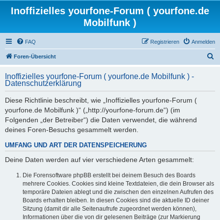
Inoffizielles yourfone-Forum ( yourfone.de
Mobilfunk )
FAQ
Registrieren
Anmelden
S
Foren-Übersicht
u
Inoffizielles yourfone-Forum ( yourfone.de Mobilfunk ) -
c
Datenschutzerklärung
h
Diese Richtlinie beschreibt, wie „Inoffizielles yourfone-Forum (
e
yourfone.de Mobilfunk )“ („http://yourfone-forum.de“) (im
Folgenden „der Betreiber“) die Daten verwendet, die während
deines Foren-Besuchs gesammelt werden.
UMFANG UND ART DER DATENSPEICHERUNG
Deine Daten werden auf vier verschiedene Arten gesammelt:
Die Forensoftware phpBB erstellt bei deinem Besuch des Boards
mehrere Cookies. Cookies sind kleine Textdateien, die dein Browser als
temporäre Dateien ablegt und die zwischen den einzelnen Aufrufen des
Boards erhalten bleiben. In diesen Cookies sind die aktuelle ID deiner
Sitzung (damit dir alle Seitenaufrufe zugeordnet werden können),
Informationen über die von dir gelesenen Beiträge (zur Markierung