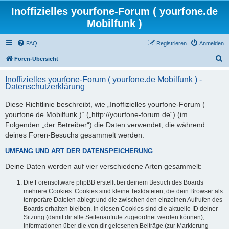
Inoffizielles yourfone-Forum ( yourfone.de
Mobilfunk )
FAQ
Registrieren
Anmelden
S
Foren-Übersicht
u
Inoffizielles yourfone-Forum ( yourfone.de Mobilfunk ) -
c
Datenschutzerklärung
h
Diese Richtlinie beschreibt, wie „Inoffizielles yourfone-Forum (
e
yourfone.de Mobilfunk )“ („http://yourfone-forum.de“) (im
Folgenden „der Betreiber“) die Daten verwendet, die während
deines Foren-Besuchs gesammelt werden.
UMFANG UND ART DER DATENSPEICHERUNG
Deine Daten werden auf vier verschiedene Arten gesammelt:
Die Forensoftware phpBB erstellt bei deinem Besuch des Boards
mehrere Cookies. Cookies sind kleine Textdateien, die dein Browser als
temporäre Dateien ablegt und die zwischen den einzelnen Aufrufen des
Boards erhalten bleiben. In diesen Cookies sind die aktuelle ID deiner
Sitzung (damit dir alle Seitenaufrufe zugeordnet werden können),
Informationen über die von dir gelesenen Beiträge (zur Markierung