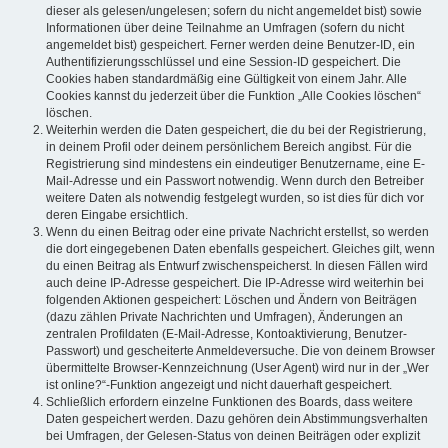
dieser als gelesen/ungelesen; sofern du nicht angemeldet bist) sowie
Informationen über deine Teilnahme an Umfragen (sofern du nicht
angemeldet bist) gespeichert. Ferner werden deine Benutzer-ID, ein
Authentifizierungsschlüssel und eine Session-ID gespeichert. Die
Cookies haben standardmäßig eine Gültigkeit von einem Jahr. Alle
Cookies kannst du jederzeit über die Funktion „Alle Cookies löschen“
löschen.
Weiterhin werden die Daten gespeichert, die du bei der Registrierung,
in deinem Profil oder deinem persönlichem Bereich angibst. Für die
Registrierung sind mindestens ein eindeutiger Benutzername, eine E-
Mail-Adresse und ein Passwort notwendig. Wenn durch den Betreiber
weitere Daten als notwendig festgelegt wurden, so ist dies für dich vor
deren Eingabe ersichtlich.
Wenn du einen Beitrag oder eine private Nachricht erstellst, so werden
die dort eingegebenen Daten ebenfalls gespeichert. Gleiches gilt, wenn
du einen Beitrag als Entwurf zwischenspeicherst. In diesen Fällen wird
auch deine IP-Adresse gespeichert. Die IP-Adresse wird weiterhin bei
folgenden Aktionen gespeichert: Löschen und Ändern von Beiträgen
(dazu zählen Private Nachrichten und Umfragen), Änderungen an
zentralen Profildaten (E-Mail-Adresse, Kontoaktivierung, Benutzer-
Passwort) und gescheiterte Anmeldeversuche. Die von deinem Browser
übermittelte Browser-Kennzeichnung (User Agent) wird nur in der „Wer
ist online?“-Funktion angezeigt und nicht dauerhaft gespeichert.
Schließlich erfordern einzelne Funktionen des Boards, dass weitere
Daten gespeichert werden. Dazu gehören dein Abstimmungsverhalten
bei Umfragen, der Gelesen-Status von deinen Beiträgen oder explizit