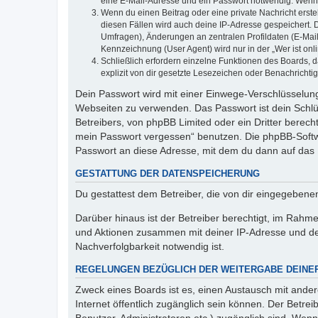
eine E-Mail-Adresse und ein Passwort notwendig. Wenn du
Wenn du einen Beitrag oder eine private Nachricht erste
diesen Fällen wird auch deine IP-Adresse gespeichert. 
Umfragen), Änderungen an zentralen Profildaten (E-Mai
Kennzeichnung (User Agent) wird nur in der „Wer ist onl
Schließlich erfordern einzelne Funktionen des Boards,
explizit von dir gesetzte Lesezeichen oder Benachrichti
Dein Passwort wird mit einer Einwege-Verschlüsselung 
Webseiten zu verwenden. Das Passwort ist dein Schlü
Betreibers, von phpBB Limited oder ein Dritter berec
mein Passwort vergessen“ benutzen. Die phpBB-Softw
Passwort an diese Adresse, mit dem du dann auf das 
GESTATTUNG DER DATENSPEICHERUNG
Du gestattest dem Betreiber, die von dir eingegeben
Darüber hinaus ist der Betreiber berechtigt, im Rahm
und Aktionen zusammen mit deiner IP-Adresse und de
Nachverfolgbarkeit notwendig ist.
REGELUNGEN BEZÜGLICH DER WEITERGABE DEINE
Zweck eines Boards ist es, einen Austausch mit andere
Internet öffentlich zugänglich sein können. Der Betrei