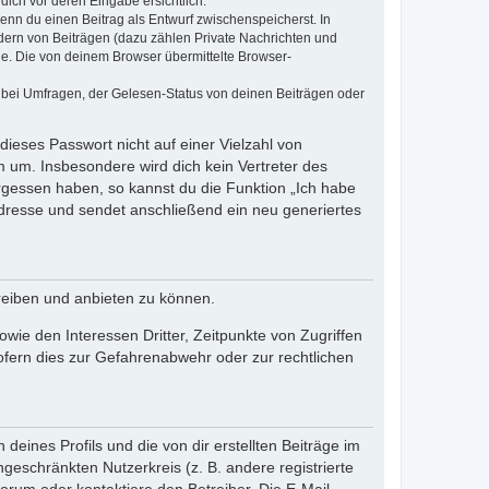
dich vor deren Eingabe ersichtlich.
wenn du einen Beitrag als Entwurf zwischenspeicherst. In
dern von Beiträgen (dazu zählen Private Nachrichten und
e. Die von deinem Browser übermittelte Browser-
 bei Umfragen, der Gelesen-Status von deinen Beiträgen oder
dieses Passwort nicht auf einer Vielzahl von
 um. Insbesondere wird dich kein Vertreter des
ergessen haben, so kannst du die Funktion „Ich habe
resse und sendet anschließend ein neu generiertes
reiben und anbieten zu können.
ie den Interessen Dritter, Zeitpunkte von Zugriffen
fern dies zur Gefahrenabwehr oder zur rechtlichen
eines Profils und die von dir erstellten Beiträge im
ngeschränkten Nutzerkreis (z. B. andere registrierte