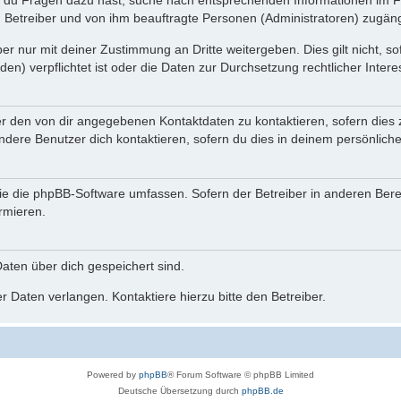
n du Fragen dazu hast, suche nach entsprechenden Informationen im Fo
n Betreiber und von ihm beauftragte Personen (Administratoren) zugäng
r nur mit deiner Zustimmung an Dritte weitergeben. Dies gilt nicht, s
n) verpflichtet ist oder die Daten zur Durchsetzung rechtlicher Interes
er den von dir angegebenen Kontaktdaten zu kontaktieren, sofern dies 
andere Benutzer dich kontaktieren, sofern du dies in deinem persönliche
, die die phpBB-Software umfassen. Sofern der Betreiber in anderen Be
ormieren.
 Daten über dich gespeichert sind.
 Daten verlangen. Kontaktiere hierzu bitte den Betreiber.
Powered by
phpBB
® Forum Software © phpBB Limited
Deutsche Übersetzung durch
phpBB.de