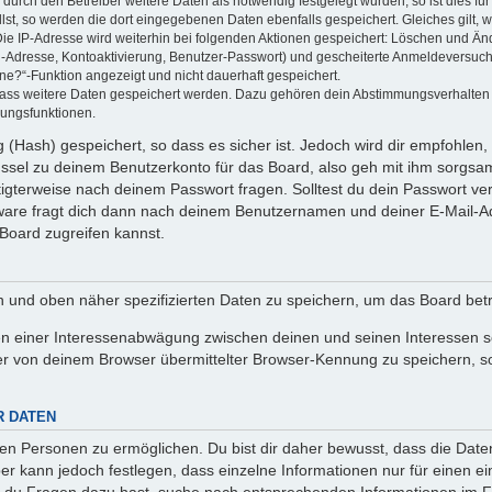
rch den Betreiber weitere Daten als notwendig festgelegt wurden, so ist dies für 
llst, so werden die dort eingegebenen Daten ebenfalls gespeichert. Gleiches gilt, 
Die IP-Adresse wird weiterhin bei folgenden Aktionen gespeichert: Löschen und Än
l-Adresse, Kontoaktivierung, Benutzer-Passwort) und gescheiterte Anmeldeversuch
ine?“-Funktion angezeigt und nicht dauerhaft gespeichert.
 dass weitere Daten gespeichert werden. Dazu gehören dein Abstimmungsverhalten
gungsfunktionen.
(Hash) gespeichert, so dass es sicher ist. Jedoch wird dir empfohlen, 
ssel zu deinem Benutzerkonto für das Board, also geh mit ihm sorgsam
htigterweise nach deinem Passwort fragen. Solltest du dein Passwort v
are fragt dich dann nach deinem Benutzernamen und deiner E-Mail-Ad
Board zugreifen kannst.
en und oben näher spezifizierten Daten zu speichern, um das Board bet
en einer Interessenabwägung zwischen deinen und seinen Interessen sow
r von deinem Browser übermittelter Browser-Kennung zu speichern, so
R DATEN
n Personen zu ermöglichen. Du bist dir daher bewusst, dass die Daten d
ber kann jedoch festlegen, dass einzelne Informationen nur für einen ei