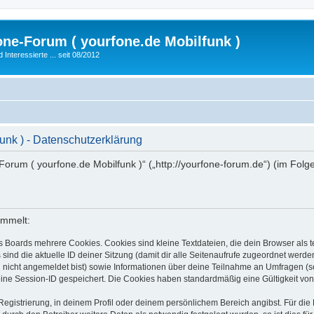
fone-Forum ( yourfone.de Mobilfunk )
nteressierte ... seit 08/2012
funk ) - Datenschutzerklärung
ne-Forum ( yourfone.de Mobilfunk )“ („http://yourfone-forum.de“) (im Fol
ammelt:
s Boards mehrere Cookies. Cookies sind kleine Textdateien, die dein Browser als
 sind die aktuelle ID deiner Sitzung (damit dir alle Seitenaufrufe zugeordnet werd
u nicht angemeldet bist) sowie Informationen über deine Teilnahme an Umfragen (s
eine Session-ID gespeichert. Die Cookies haben standardmäßig eine Gültigkeit von 
Registrierung, in deinem Profil oder deinem persönlichem Bereich angibst. Für di