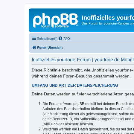
Inoffizielles your
Das Forum für yourfone-Kunden und I
Schnellzugriff
FAQ
Foren-Übersicht
Inoffizielles yourfone-Forum ( yourfone.de Mobil
Diese Richtlinie beschreibt, wie „Inoffizielles yourfo
während deines Foren-Besuchs gesammelt werden.
UMFANG UND ART DER DATENSPEICHERUNG
Deine Daten werden auf vier verschiedene Arten ges
Die Forensoftware phpBB erstellt bei deinem Besuch de
Aufrufen des Boards erhalten bleiben. In diesen Cookies
(zur Markierung dieser als gelesen/ungelesen; sofern d
deine Benutzer-ID, ein Authentifizierungsschlüssel und 
„Alle Cookies löschen“ löschen.
Weiterhin werden die Daten gespeichert, die du bei der 