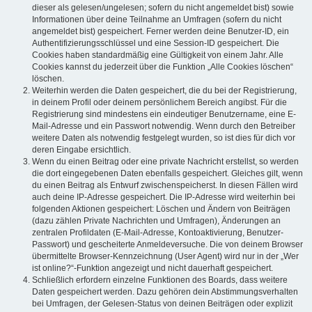
dieser als gelesen/ungelesen; sofern du nicht angemeldet bist) sowie
Informationen über deine Teilnahme an Umfragen (sofern du nicht
angemeldet bist) gespeichert. Ferner werden deine Benutzer-ID, ein
Authentifizierungsschlüssel und eine Session-ID gespeichert. Die
Cookies haben standardmäßig eine Gültigkeit von einem Jahr. Alle
Cookies kannst du jederzeit über die Funktion „Alle Cookies löschen“
löschen.
Weiterhin werden die Daten gespeichert, die du bei der Registrierung,
in deinem Profil oder deinem persönlichem Bereich angibst. Für die
Registrierung sind mindestens ein eindeutiger Benutzername, eine E-
Mail-Adresse und ein Passwort notwendig. Wenn durch den Betreiber
weitere Daten als notwendig festgelegt wurden, so ist dies für dich vor
deren Eingabe ersichtlich.
Wenn du einen Beitrag oder eine private Nachricht erstellst, so werden
die dort eingegebenen Daten ebenfalls gespeichert. Gleiches gilt, wenn
du einen Beitrag als Entwurf zwischenspeicherst. In diesen Fällen wird
auch deine IP-Adresse gespeichert. Die IP-Adresse wird weiterhin bei
folgenden Aktionen gespeichert: Löschen und Ändern von Beiträgen
(dazu zählen Private Nachrichten und Umfragen), Änderungen an
zentralen Profildaten (E-Mail-Adresse, Kontoaktivierung, Benutzer-
Passwort) und gescheiterte Anmeldeversuche. Die von deinem Browser
übermittelte Browser-Kennzeichnung (User Agent) wird nur in der „Wer
ist online?“-Funktion angezeigt und nicht dauerhaft gespeichert.
Schließlich erfordern einzelne Funktionen des Boards, dass weitere
Daten gespeichert werden. Dazu gehören dein Abstimmungsverhalten
bei Umfragen, der Gelesen-Status von deinen Beiträgen oder explizit