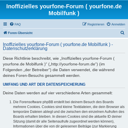
Inoffizielles yourfone-Forum ( yourfone.de
Mobilfunk )
FAQ
Registrieren
Anmelden
S
Foren-Übersicht
u
Inoffizielles yourfone-Forum ( yourfone.de Mobilfunk ) -
c
Datenschutzerklärung
h
Diese Richtlinie beschreibt, wie „Inoffizielles yourfone-Forum (
e
yourfone.de Mobilfunk )“ („http://yourfone-forum.de“) (im
Folgenden „der Betreiber“) die Daten verwendet, die während
deines Foren-Besuchs gesammelt werden.
UMFANG UND ART DER DATENSPEICHERUNG
Deine Daten werden auf vier verschiedene Arten gesammelt:
Die Forensoftware phpBB erstellt bei deinem Besuch des Boards
mehrere Cookies. Cookies sind kleine Textdateien, die dein Browser als
temporäre Dateien ablegt und die zwischen den einzelnen Aufrufen des
Boards erhalten bleiben. In diesen Cookies sind die aktuelle ID deiner
Sitzung (damit dir alle Seitenaufrufe zugeordnet werden können),
Informationen über die von dir gelesenen Beiträge (zur Markierung