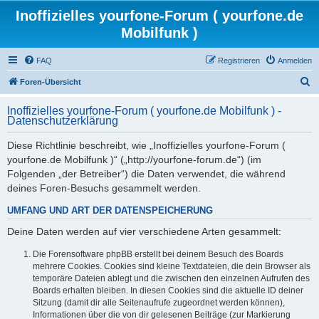
Inoffizielles yourfone-Forum ( yourfone.de
Mobilfunk )
FAQ
Registrieren
Anmelden
S
Foren-Übersicht
u
Inoffizielles yourfone-Forum ( yourfone.de Mobilfunk ) -
c
Datenschutzerklärung
h
Diese Richtlinie beschreibt, wie „Inoffizielles yourfone-Forum (
e
yourfone.de Mobilfunk )“ („http://yourfone-forum.de“) (im
Folgenden „der Betreiber“) die Daten verwendet, die während
deines Foren-Besuchs gesammelt werden.
UMFANG UND ART DER DATENSPEICHERUNG
Deine Daten werden auf vier verschiedene Arten gesammelt:
Die Forensoftware phpBB erstellt bei deinem Besuch des Boards
mehrere Cookies. Cookies sind kleine Textdateien, die dein Browser als
temporäre Dateien ablegt und die zwischen den einzelnen Aufrufen des
Boards erhalten bleiben. In diesen Cookies sind die aktuelle ID deiner
Sitzung (damit dir alle Seitenaufrufe zugeordnet werden können),
Informationen über die von dir gelesenen Beiträge (zur Markierung