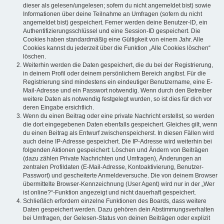
dieser als gelesen/ungelesen; sofern du nicht angemeldet bist) sowie
Informationen über deine Teilnahme an Umfragen (sofern du nicht
angemeldet bist) gespeichert. Ferner werden deine Benutzer-ID, ein
Authentifizierungsschlüssel und eine Session-ID gespeichert. Die
Cookies haben standardmäßig eine Gültigkeit von einem Jahr. Alle
Cookies kannst du jederzeit über die Funktion „Alle Cookies löschen“
löschen.
Weiterhin werden die Daten gespeichert, die du bei der Registrierung,
in deinem Profil oder deinem persönlichem Bereich angibst. Für die
Registrierung sind mindestens ein eindeutiger Benutzername, eine E-
Mail-Adresse und ein Passwort notwendig. Wenn durch den Betreiber
weitere Daten als notwendig festgelegt wurden, so ist dies für dich vor
deren Eingabe ersichtlich.
Wenn du einen Beitrag oder eine private Nachricht erstellst, so werden
die dort eingegebenen Daten ebenfalls gespeichert. Gleiches gilt, wenn
du einen Beitrag als Entwurf zwischenspeicherst. In diesen Fällen wird
auch deine IP-Adresse gespeichert. Die IP-Adresse wird weiterhin bei
folgenden Aktionen gespeichert: Löschen und Ändern von Beiträgen
(dazu zählen Private Nachrichten und Umfragen), Änderungen an
zentralen Profildaten (E-Mail-Adresse, Kontoaktivierung, Benutzer-
Passwort) und gescheiterte Anmeldeversuche. Die von deinem Browser
übermittelte Browser-Kennzeichnung (User Agent) wird nur in der „Wer
ist online?“-Funktion angezeigt und nicht dauerhaft gespeichert.
Schließlich erfordern einzelne Funktionen des Boards, dass weitere
Daten gespeichert werden. Dazu gehören dein Abstimmungsverhalten
bei Umfragen, der Gelesen-Status von deinen Beiträgen oder explizit