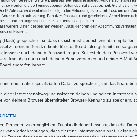
rch den Betreiber weitere Daten als notwendig festgelegt wurden, so ist dies für 
llst, so werden die dort eingegebenen Daten ebenfalls gespeichert. Gleiches gilt, 
Die IP-Adresse wird weiterhin bei folgenden Aktionen gespeichert: Löschen und Än
l-Adresse, Kontoaktivierung, Benutzer-Passwort) und gescheiterte Anmeldeversuch
ine?“-Funktion angezeigt und nicht dauerhaft gespeichert.
 dass weitere Daten gespeichert werden. Dazu gehören dein Abstimmungsverhalten
gungsfunktionen.
(Hash) gespeichert, so dass es sicher ist. Jedoch wird dir empfohlen, 
ssel zu deinem Benutzerkonto für das Board, also geh mit ihm sorgsam
htigterweise nach deinem Passwort fragen. Solltest du dein Passwort v
are fragt dich dann nach deinem Benutzernamen und deiner E-Mail-Ad
Board zugreifen kannst.
en und oben näher spezifizierten Daten zu speichern, um das Board bet
en einer Interessenabwägung zwischen deinen und seinen Interessen sow
r von deinem Browser übermittelter Browser-Kennung zu speichern, so
R DATEN
n Personen zu ermöglichen. Du bist dir daher bewusst, dass die Daten d
ber kann jedoch festlegen, dass einzelne Informationen nur für einen ei