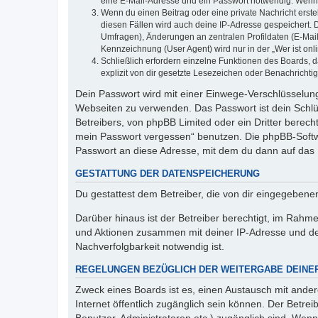
eine E-Mail-Adresse und ein Passwort notwendig. Wenn du
Wenn du einen Beitrag oder eine private Nachricht erste
diesen Fällen wird auch deine IP-Adresse gespeichert. 
Umfragen), Änderungen an zentralen Profildaten (E-Mai
Kennzeichnung (User Agent) wird nur in der „Wer ist onl
Schließlich erfordern einzelne Funktionen des Boards,
explizit von dir gesetzte Lesezeichen oder Benachrichti
Dein Passwort wird mit einer Einwege-Verschlüsselung 
Webseiten zu verwenden. Das Passwort ist dein Schlü
Betreibers, von phpBB Limited oder ein Dritter berec
mein Passwort vergessen“ benutzen. Die phpBB-Softw
Passwort an diese Adresse, mit dem du dann auf das 
GESTATTUNG DER DATENSPEICHERUNG
Du gestattest dem Betreiber, die von dir eingegeben
Darüber hinaus ist der Betreiber berechtigt, im Rahm
und Aktionen zusammen mit deiner IP-Adresse und de
Nachverfolgbarkeit notwendig ist.
REGELUNGEN BEZÜGLICH DER WEITERGABE DEINE
Zweck eines Boards ist es, einen Austausch mit andere
Internet öffentlich zugänglich sein können. Der Betrei