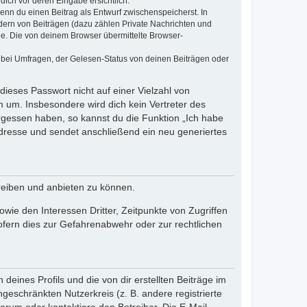
dich vor deren Eingabe ersichtlich.
wenn du einen Beitrag als Entwurf zwischenspeicherst. In
dern von Beiträgen (dazu zählen Private Nachrichten und
e. Die von deinem Browser übermittelte Browser-
 bei Umfragen, der Gelesen-Status von deinen Beiträgen oder
dieses Passwort nicht auf einer Vielzahl von
 um. Insbesondere wird dich kein Vertreter des
ergessen haben, so kannst du die Funktion „Ich habe
resse und sendet anschließend ein neu generiertes
reiben und anbieten zu können.
ie den Interessen Dritter, Zeitpunkte von Zugriffen
fern dies zur Gefahrenabwehr oder zur rechtlichen
eines Profils und die von dir erstellten Beiträge im
ngeschränkten Nutzerkreis (z. B. andere registrierte