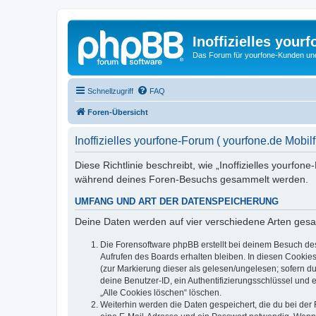
Inoffizielles your
Das Forum für yourfone-Kunden und I
Schnellzugriff
FAQ
Foren-Übersicht
Inoffizielles yourfone-Forum ( yourfone.de Mobil
Diese Richtlinie beschreibt, wie „Inoffizielles yourfo
während deines Foren-Besuchs gesammelt werden.
UMFANG UND ART DER DATENSPEICHERUNG
Deine Daten werden auf vier verschiedene Arten ges
Die Forensoftware phpBB erstellt bei deinem Besuch de
Aufrufen des Boards erhalten bleiben. In diesen Cookies
(zur Markierung dieser als gelesen/ungelesen; sofern d
deine Benutzer-ID, ein Authentifizierungsschlüssel und 
„Alle Cookies löschen“ löschen.
Weiterhin werden die Daten gespeichert, die du bei der 