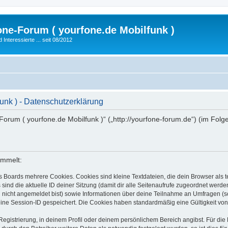
fone-Forum ( yourfone.de Mobilfunk )
nteressierte ... seit 08/2012
funk ) - Datenschutzerklärung
ne-Forum ( yourfone.de Mobilfunk )“ („http://yourfone-forum.de“) (im Fol
ammelt:
s Boards mehrere Cookies. Cookies sind kleine Textdateien, die dein Browser als
 sind die aktuelle ID deiner Sitzung (damit dir alle Seitenaufrufe zugeordnet werd
u nicht angemeldet bist) sowie Informationen über deine Teilnahme an Umfragen (s
eine Session-ID gespeichert. Die Cookies haben standardmäßig eine Gültigkeit von 
Registrierung, in deinem Profil oder deinem persönlichem Bereich angibst. Für di