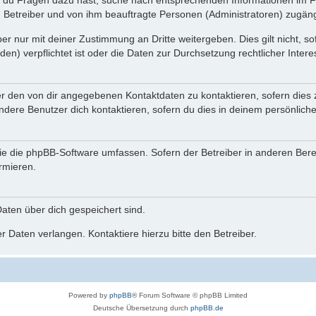
n du Fragen dazu hast, suche nach entsprechenden Informationen im Fo
n Betreiber und von ihm beauftragte Personen (Administratoren) zugäng
r nur mit deiner Zustimmung an Dritte weitergeben. Dies gilt nicht, s
n) verpflichtet ist oder die Daten zur Durchsetzung rechtlicher Interes
er den von dir angegebenen Kontaktdaten zu kontaktieren, sofern dies 
andere Benutzer dich kontaktieren, sofern du dies in deinem persönliche
, die die phpBB-Software umfassen. Sofern der Betreiber in anderen Be
ormieren.
 Daten über dich gespeichert sind.
 Daten verlangen. Kontaktiere hierzu bitte den Betreiber.
Powered by
phpBB
® Forum Software © phpBB Limited
Deutsche Übersetzung durch
phpBB.de