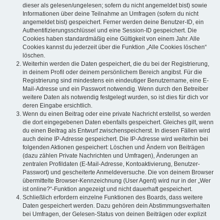
dieser als gelesen/ungelesen; sofern du nicht angemeldet bist) sowie
Informationen über deine Teilnahme an Umfragen (sofern du nicht
angemeldet bist) gespeichert. Ferner werden deine Benutzer-ID, ein
Authentifizierungsschlüssel und eine Session-ID gespeichert. Die
Cookies haben standardmäßig eine Gültigkeit von einem Jahr. Alle
Cookies kannst du jederzeit über die Funktion „Alle Cookies löschen“
löschen.
Weiterhin werden die Daten gespeichert, die du bei der Registrierung,
in deinem Profil oder deinem persönlichem Bereich angibst. Für die
Registrierung sind mindestens ein eindeutiger Benutzername, eine E-
Mail-Adresse und ein Passwort notwendig. Wenn durch den Betreiber
weitere Daten als notwendig festgelegt wurden, so ist dies für dich vor
deren Eingabe ersichtlich.
Wenn du einen Beitrag oder eine private Nachricht erstellst, so werden
die dort eingegebenen Daten ebenfalls gespeichert. Gleiches gilt, wenn
du einen Beitrag als Entwurf zwischenspeicherst. In diesen Fällen wird
auch deine IP-Adresse gespeichert. Die IP-Adresse wird weiterhin bei
folgenden Aktionen gespeichert: Löschen und Ändern von Beiträgen
(dazu zählen Private Nachrichten und Umfragen), Änderungen an
zentralen Profildaten (E-Mail-Adresse, Kontoaktivierung, Benutzer-
Passwort) und gescheiterte Anmeldeversuche. Die von deinem Browser
übermittelte Browser-Kennzeichnung (User Agent) wird nur in der „Wer
ist online?“-Funktion angezeigt und nicht dauerhaft gespeichert.
Schließlich erfordern einzelne Funktionen des Boards, dass weitere
Daten gespeichert werden. Dazu gehören dein Abstimmungsverhalten
bei Umfragen, der Gelesen-Status von deinen Beiträgen oder explizit