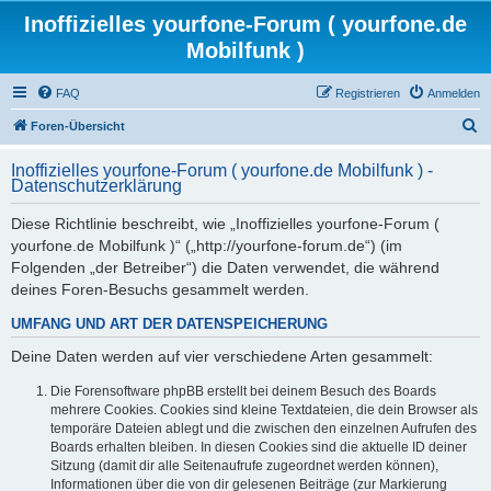
Inoffizielles yourfone-Forum ( yourfone.de
Mobilfunk )
FAQ
Registrieren
Anmelden
S
Foren-Übersicht
u
Inoffizielles yourfone-Forum ( yourfone.de Mobilfunk ) -
c
Datenschutzerklärung
h
Diese Richtlinie beschreibt, wie „Inoffizielles yourfone-Forum (
e
yourfone.de Mobilfunk )“ („http://yourfone-forum.de“) (im
Folgenden „der Betreiber“) die Daten verwendet, die während
deines Foren-Besuchs gesammelt werden.
UMFANG UND ART DER DATENSPEICHERUNG
Deine Daten werden auf vier verschiedene Arten gesammelt:
Die Forensoftware phpBB erstellt bei deinem Besuch des Boards
mehrere Cookies. Cookies sind kleine Textdateien, die dein Browser als
temporäre Dateien ablegt und die zwischen den einzelnen Aufrufen des
Boards erhalten bleiben. In diesen Cookies sind die aktuelle ID deiner
Sitzung (damit dir alle Seitenaufrufe zugeordnet werden können),
Informationen über die von dir gelesenen Beiträge (zur Markierung