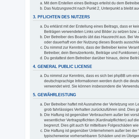
Mit dem Erstellen eines Beitrags erteilst du dem Betrei
Das Nutzungsrecht nach Punkt 2, Unterpunkt a bleibt 
3. PFLICHTEN DES NUTZERS
Du erklärst mit der Erstellung eines Beitrags, dass er ke
Beiträgen verwendeten Links und Bilder zu setzen bzw.
Der Betreiber des Boards übt das Hausrecht aus. Bei V
oder dauerhaft von der Nutzung dieses Boards ausschlie
Du nimmst zur Kenntnis, dass der Betreiber keine Verantw
Betreiber, dein Benutzerkonto, Beiträge und Funktionen 
Du gestattest dem Betreiber darüber hinaus, deine Beit
4. GENERAL PUBLIC LICENSE
Du nimmst zur Kenntnis, dass es sich bei phpBB um eine
deutschsprachige Informationen werden durch die deuts
verwendet wird. Sie können insbesondere die Verwendun
5. GEWÄHRLEISTUNG
Der Betreiber haftet mit Ausnahme der Verletzung von Le
grob fahrlässiges Verhalten zurückzuführen sind. Dies 
Die Haftung ist gegenüber Verbrauchern außer bei vors
wesentlicher Vertragspflichten (Kardinalpflichten) auf
begrenzt. Dies gilt auch für mittelbare Folgeschäden 
Die Haftung ist gegenüber Unternehmern außer bei der V
typischerweise vorhersehbaren Schäden und im Übrigen 