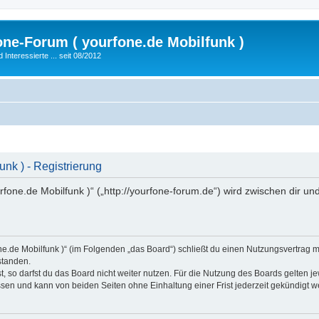
fone-Forum ( yourfone.de Mobilfunk )
nteressierte ... seit 08/2012
unk ) - Registrierung
ourfone.de Mobilfunk )“ („http://yourfone-forum.de“) wird zwischen dir 
rfone.de Mobilfunk )“ (im Folgenden „das Board“) schließt du einen Nutzungsvertrag
standen.
 so darfst du das Board nicht weiter nutzen. Für die Nutzung des Boards gelten jew
sen und kann von beiden Seiten ohne Einhaltung einer Frist jederzeit gekündigt w