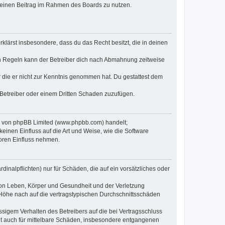
, deinen Beitrag im Rahmen des Boards zu nutzen.
erklärst insbesondere, dass du das Recht besitzt, die in deinen
n Regeln kann der Betreiber dich nach Abmahnung zeitweise
er die er nicht zur Kenntnis genommen hat. Du gestattest dem
 Betreiber oder einem Dritten Schaden zuzufügen.
re von phpBB Limited (www.phpbb.com) handelt;
inen Einfluss auf die Art und Weise, wie die Software
oren Einfluss nehmen.
inalpflichten) nur für Schäden, die auf ein vorsätzliches oder
von Leben, Körper und Gesundheit und der Verletzung
r Höhe nach auf die vertragstypischen Durchschnittsschäden
sigem Verhalten des Betreibers auf die bei Vertragsschluss
lt auch für mittelbare Schäden, insbesondere entgangenen