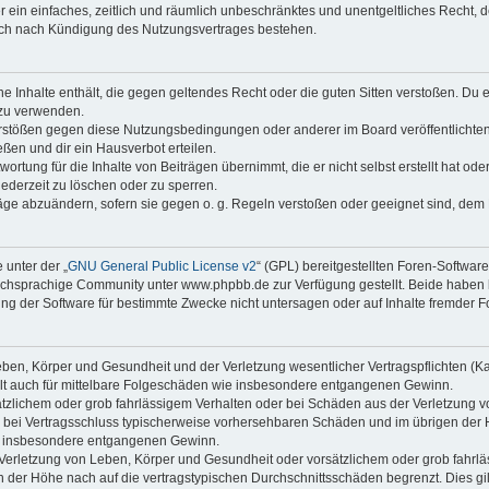
ber ein einfaches, zeitlich und räumlich unbeschränktes und unentgeltliches Recht
auch nach Kündigung des Nutzungsvertrages bestehen.
ine Inhalte enthält, die gegen geltendes Recht oder die guten Sitten verstoßen. Du 
 zu verwenden.
erstößen gegen diese Nutzungsbedingungen oder anderer im Board veröffentlichte
ßen und dir ein Hausverbot erteilen.
ortung für die Inhalte von Beiträgen übernimmt, die er nicht selbst erstellt hat od
jederzeit zu löschen oder zu sperren.
räge abzuändern, sofern sie gegen o. g. Regeln verstoßen oder geeignet sind, dem
 unter der „
GNU General Public License v2
“ (GPL) bereitgestellten Foren-Softwa
chsprachige Community unter www.phpbb.de zur Verfügung gestellt. Beide haben ke
g der Software für bestimmte Zwecke nicht untersagen oder auf Inhalte fremder F
ben, Körper und Gesundheit und der Verletzung wesentlicher Vertragspflichten (Kard
gilt auch für mittelbare Folgeschäden wie insbesondere entgangenen Gewinn.
ätzlichem oder grob fahrlässigem Verhalten oder bei Schäden aus der Verletzung 
 die bei Vertragsschluss typischerweise vorhersehbaren Schäden und im übrigen de
wie insbesondere entgangenen Gewinn.
erletzung von Leben, Körper und Gesundheit oder vorsätzlichem oder grob fahrläs
der Höhe nach auf die vertragstypischen Durchschnittsschäden begrenzt. Dies gi