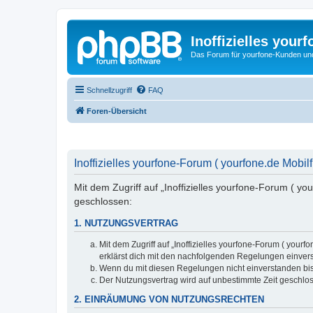
Inoffizielles your
Das Forum für yourfone-Kunden und I
Schnellzugriff
FAQ
Foren-Übersicht
Inoffizielles yourfone-Forum ( yourfone.de Mobilf
Mit dem Zugriff auf „Inoffizielles yourfone-Forum ( y
geschlossen:
1. NUTZUNGSVERTRAG
Mit dem Zugriff auf „Inoffizielles yourfone-Forum ( you
erklärst dich mit den nachfolgenden Regelungen einver
Wenn du mit diesen Regelungen nicht einverstanden bist,
Der Nutzungsvertrag wird auf unbestimmte Zeit geschlos
2. EINRÄUMUNG VON NUTZUNGSRECHTEN