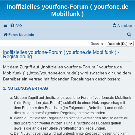
Inoffizielles yourfone-Forum ( yourfone.de
Mobilfunk )
FAQ
Anmelden
S
Foren-Übersicht
u
Sprache:
c
Inoffizielles yourfone-Forum ( yourfone.de Mobilfunk ) -
Registrierung
h
e
Mit dem Zugriff auf „Inoffizielles yourfone-Forum ( yourfone.de
Mobilfunk )“ („http://yourfone-forum.de“) wird zwischen dir und dem
Betreiber ein Vertrag mit folgenden Regelungen geschlossen:
1. NUTZUNGSVERTRAG
Mit dem Zugriff auf „Inoffizielles yourfone-Forum ( yourfone.de Mobilfunk
)“ (im Folgenden „das Board“) schließt du einen Nutzungsvertrag mit
dem Betreiber des Boards ab (im Folgenden „Betreiber“) und erklärst
dich mit den nachfolgenden Regelungen einverstanden.
Wenn du mit diesen Regelungen nicht einverstanden bist, so darfst du
das Board nicht weiter nutzen. Für die Nutzung des Boards gelten
jeweils die an dieser Stelle veröffentlichten Regelungen.
Der Nutzungsvertrag wird auf unbestimmte Zeit geschlossen und kann