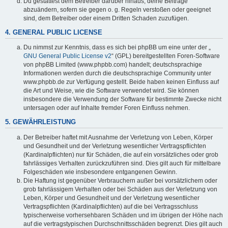
Du gestattest dem Betreiber darüber hinaus, deine Beiträge
abzuändern, sofern sie gegen o. g. Regeln verstoßen oder geeignet
sind, dem Betreiber oder einem Dritten Schaden zuzufügen.
4. GENERAL PUBLIC LICENSE
Du nimmst zur Kenntnis, dass es sich bei phpBB um eine unter der „
GNU General Public License v2
“ (GPL) bereitgestellten Foren-Software
von phpBB Limited (www.phpbb.com) handelt; deutschsprachige
Informationen werden durch die deutschsprachige Community unter
www.phpbb.de zur Verfügung gestellt. Beide haben keinen Einfluss auf
die Art und Weise, wie die Software verwendet wird. Sie können
insbesondere die Verwendung der Software für bestimmte Zwecke nicht
untersagen oder auf Inhalte fremder Foren Einfluss nehmen.
5. GEWÄHRLEISTUNG
Der Betreiber haftet mit Ausnahme der Verletzung von Leben, Körper
und Gesundheit und der Verletzung wesentlicher Vertragspflichten
(Kardinalpflichten) nur für Schäden, die auf ein vorsätzliches oder grob
fahrlässiges Verhalten zurückzuführen sind. Dies gilt auch für mittelbare
Folgeschäden wie insbesondere entgangenen Gewinn.
Die Haftung ist gegenüber Verbrauchern außer bei vorsätzlichem oder
grob fahrlässigem Verhalten oder bei Schäden aus der Verletzung von
Leben, Körper und Gesundheit und der Verletzung wesentlicher
Vertragspflichten (Kardinalpflichten) auf die bei Vertragsschluss
typischerweise vorhersehbaren Schäden und im übrigen der Höhe nach
auf die vertragstypischen Durchschnittsschäden begrenzt. Dies gilt auch