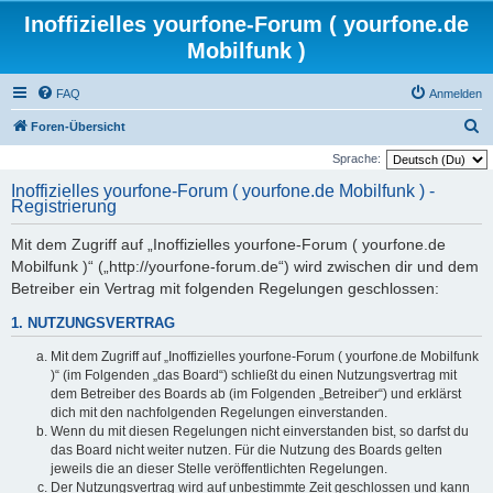
Inoffizielles yourfone-Forum ( yourfone.de
Mobilfunk )
FAQ
Anmelden
S
Foren-Übersicht
u
Sprache:
c
Inoffizielles yourfone-Forum ( yourfone.de Mobilfunk ) -
Registrierung
h
e
Mit dem Zugriff auf „Inoffizielles yourfone-Forum ( yourfone.de
Mobilfunk )“ („http://yourfone-forum.de“) wird zwischen dir und dem
Betreiber ein Vertrag mit folgenden Regelungen geschlossen:
1. NUTZUNGSVERTRAG
Mit dem Zugriff auf „Inoffizielles yourfone-Forum ( yourfone.de Mobilfunk
)“ (im Folgenden „das Board“) schließt du einen Nutzungsvertrag mit
dem Betreiber des Boards ab (im Folgenden „Betreiber“) und erklärst
dich mit den nachfolgenden Regelungen einverstanden.
Wenn du mit diesen Regelungen nicht einverstanden bist, so darfst du
das Board nicht weiter nutzen. Für die Nutzung des Boards gelten
jeweils die an dieser Stelle veröffentlichten Regelungen.
Der Nutzungsvertrag wird auf unbestimmte Zeit geschlossen und kann