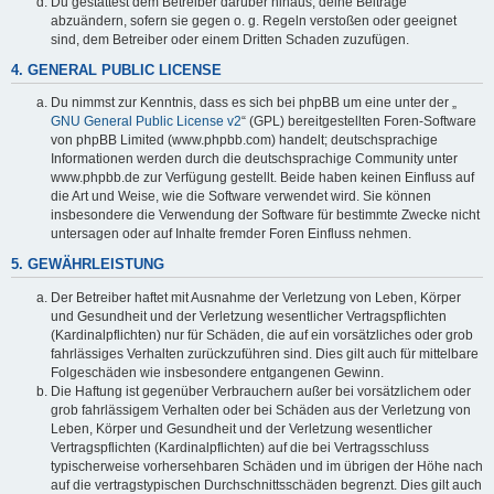
Du gestattest dem Betreiber darüber hinaus, deine Beiträge
abzuändern, sofern sie gegen o. g. Regeln verstoßen oder geeignet
sind, dem Betreiber oder einem Dritten Schaden zuzufügen.
4. GENERAL PUBLIC LICENSE
Du nimmst zur Kenntnis, dass es sich bei phpBB um eine unter der „
GNU General Public License v2
“ (GPL) bereitgestellten Foren-Software
von phpBB Limited (www.phpbb.com) handelt; deutschsprachige
Informationen werden durch die deutschsprachige Community unter
www.phpbb.de zur Verfügung gestellt. Beide haben keinen Einfluss auf
die Art und Weise, wie die Software verwendet wird. Sie können
insbesondere die Verwendung der Software für bestimmte Zwecke nicht
untersagen oder auf Inhalte fremder Foren Einfluss nehmen.
5. GEWÄHRLEISTUNG
Der Betreiber haftet mit Ausnahme der Verletzung von Leben, Körper
und Gesundheit und der Verletzung wesentlicher Vertragspflichten
(Kardinalpflichten) nur für Schäden, die auf ein vorsätzliches oder grob
fahrlässiges Verhalten zurückzuführen sind. Dies gilt auch für mittelbare
Folgeschäden wie insbesondere entgangenen Gewinn.
Die Haftung ist gegenüber Verbrauchern außer bei vorsätzlichem oder
grob fahrlässigem Verhalten oder bei Schäden aus der Verletzung von
Leben, Körper und Gesundheit und der Verletzung wesentlicher
Vertragspflichten (Kardinalpflichten) auf die bei Vertragsschluss
typischerweise vorhersehbaren Schäden und im übrigen der Höhe nach
auf die vertragstypischen Durchschnittsschäden begrenzt. Dies gilt auch