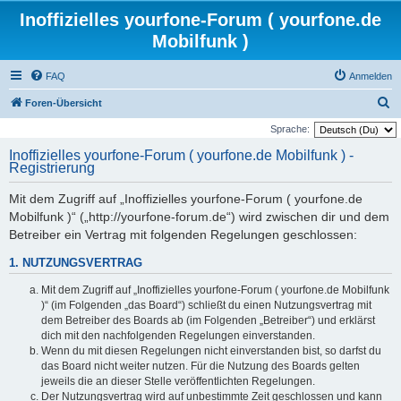
Inoffizielles yourfone-Forum ( yourfone.de
Mobilfunk )
FAQ
Anmelden
S
Foren-Übersicht
u
Sprache:
c
Inoffizielles yourfone-Forum ( yourfone.de Mobilfunk ) -
Registrierung
h
e
Mit dem Zugriff auf „Inoffizielles yourfone-Forum ( yourfone.de
Mobilfunk )“ („http://yourfone-forum.de“) wird zwischen dir und dem
Betreiber ein Vertrag mit folgenden Regelungen geschlossen:
1. NUTZUNGSVERTRAG
Mit dem Zugriff auf „Inoffizielles yourfone-Forum ( yourfone.de Mobilfunk
)“ (im Folgenden „das Board“) schließt du einen Nutzungsvertrag mit
dem Betreiber des Boards ab (im Folgenden „Betreiber“) und erklärst
dich mit den nachfolgenden Regelungen einverstanden.
Wenn du mit diesen Regelungen nicht einverstanden bist, so darfst du
das Board nicht weiter nutzen. Für die Nutzung des Boards gelten
jeweils die an dieser Stelle veröffentlichten Regelungen.
Der Nutzungsvertrag wird auf unbestimmte Zeit geschlossen und kann