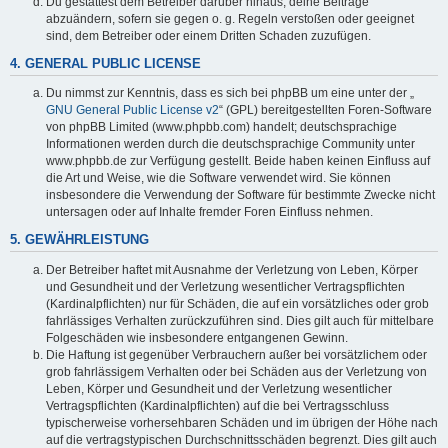
Du gestattest dem Betreiber darüber hinaus, deine Beiträge
abzuändern, sofern sie gegen o. g. Regeln verstoßen oder geeignet
sind, dem Betreiber oder einem Dritten Schaden zuzufügen.
4. GENERAL PUBLIC LICENSE
Du nimmst zur Kenntnis, dass es sich bei phpBB um eine unter der „
GNU General Public License v2
“ (GPL) bereitgestellten Foren-Software
von phpBB Limited (www.phpbb.com) handelt; deutschsprachige
Informationen werden durch die deutschsprachige Community unter
www.phpbb.de zur Verfügung gestellt. Beide haben keinen Einfluss auf
die Art und Weise, wie die Software verwendet wird. Sie können
insbesondere die Verwendung der Software für bestimmte Zwecke nicht
untersagen oder auf Inhalte fremder Foren Einfluss nehmen.
5. GEWÄHRLEISTUNG
Der Betreiber haftet mit Ausnahme der Verletzung von Leben, Körper
und Gesundheit und der Verletzung wesentlicher Vertragspflichten
(Kardinalpflichten) nur für Schäden, die auf ein vorsätzliches oder grob
fahrlässiges Verhalten zurückzuführen sind. Dies gilt auch für mittelbare
Folgeschäden wie insbesondere entgangenen Gewinn.
Die Haftung ist gegenüber Verbrauchern außer bei vorsätzlichem oder
grob fahrlässigem Verhalten oder bei Schäden aus der Verletzung von
Leben, Körper und Gesundheit und der Verletzung wesentlicher
Vertragspflichten (Kardinalpflichten) auf die bei Vertragsschluss
typischerweise vorhersehbaren Schäden und im übrigen der Höhe nach
auf die vertragstypischen Durchschnittsschäden begrenzt. Dies gilt auch