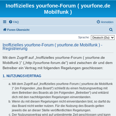
Inoffizielles yourfone-Forum ( yourfone.de
Mobilfunk )
FAQ
Anmelden
S
Foren-Übersicht
u
Sprache:
c
Inoffizielles yourfone-Forum ( yourfone.de Mobilfunk ) -
Registrierung
h
e
Mit dem Zugriff auf „Inoffizielles yourfone-Forum ( yourfone.de
Mobilfunk )“ („http://yourfone-forum.de“) wird zwischen dir und dem
Betreiber ein Vertrag mit folgenden Regelungen geschlossen:
1. NUTZUNGSVERTRAG
Mit dem Zugriff auf „Inoffizielles yourfone-Forum ( yourfone.de Mobilfunk
)“ (im Folgenden „das Board“) schließt du einen Nutzungsvertrag mit
dem Betreiber des Boards ab (im Folgenden „Betreiber“) und erklärst
dich mit den nachfolgenden Regelungen einverstanden.
Wenn du mit diesen Regelungen nicht einverstanden bist, so darfst du
das Board nicht weiter nutzen. Für die Nutzung des Boards gelten
jeweils die an dieser Stelle veröffentlichten Regelungen.
Der Nutzungsvertrag wird auf unbestimmte Zeit geschlossen und kann