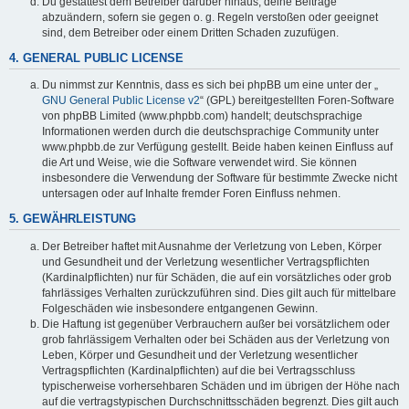
Du gestattest dem Betreiber darüber hinaus, deine Beiträge
abzuändern, sofern sie gegen o. g. Regeln verstoßen oder geeignet
sind, dem Betreiber oder einem Dritten Schaden zuzufügen.
4. GENERAL PUBLIC LICENSE
Du nimmst zur Kenntnis, dass es sich bei phpBB um eine unter der „
GNU General Public License v2
“ (GPL) bereitgestellten Foren-Software
von phpBB Limited (www.phpbb.com) handelt; deutschsprachige
Informationen werden durch die deutschsprachige Community unter
www.phpbb.de zur Verfügung gestellt. Beide haben keinen Einfluss auf
die Art und Weise, wie die Software verwendet wird. Sie können
insbesondere die Verwendung der Software für bestimmte Zwecke nicht
untersagen oder auf Inhalte fremder Foren Einfluss nehmen.
5. GEWÄHRLEISTUNG
Der Betreiber haftet mit Ausnahme der Verletzung von Leben, Körper
und Gesundheit und der Verletzung wesentlicher Vertragspflichten
(Kardinalpflichten) nur für Schäden, die auf ein vorsätzliches oder grob
fahrlässiges Verhalten zurückzuführen sind. Dies gilt auch für mittelbare
Folgeschäden wie insbesondere entgangenen Gewinn.
Die Haftung ist gegenüber Verbrauchern außer bei vorsätzlichem oder
grob fahrlässigem Verhalten oder bei Schäden aus der Verletzung von
Leben, Körper und Gesundheit und der Verletzung wesentlicher
Vertragspflichten (Kardinalpflichten) auf die bei Vertragsschluss
typischerweise vorhersehbaren Schäden und im übrigen der Höhe nach
auf die vertragstypischen Durchschnittsschäden begrenzt. Dies gilt auch