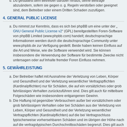
Du gestattest dem Betreiber darüber hinaus, deine Beiträge
abzuändern, sofern sie gegen o. g. Regeln verstoßen oder geeignet
sind, dem Betreiber oder einem Dritten Schaden zuzufügen.
4. GENERAL PUBLIC LICENSE
Du nimmst zur Kenntnis, dass es sich bei phpBB um eine unter der „
GNU General Public License v2
“ (GPL) bereitgestellten Foren-Software
von phpBB Limited (www.phpbb.com) handelt; deutschsprachige
Informationen werden durch die deutschsprachige Community unter
www.phpbb.de zur Verfügung gestellt. Beide haben keinen Einfluss auf
die Art und Weise, wie die Software verwendet wird. Sie können
insbesondere die Verwendung der Software für bestimmte Zwecke nicht
untersagen oder auf Inhalte fremder Foren Einfluss nehmen.
5. GEWÄHRLEISTUNG
Der Betreiber haftet mit Ausnahme der Verletzung von Leben, Körper
und Gesundheit und der Verletzung wesentlicher Vertragspflichten
(Kardinalpflichten) nur für Schäden, die auf ein vorsätzliches oder grob
fahrlässiges Verhalten zurückzuführen sind. Dies gilt auch für mittelbare
Folgeschäden wie insbesondere entgangenen Gewinn.
Die Haftung ist gegenüber Verbrauchern außer bei vorsätzlichem oder
grob fahrlässigem Verhalten oder bei Schäden aus der Verletzung von
Leben, Körper und Gesundheit und der Verletzung wesentlicher
Vertragspflichten (Kardinalpflichten) auf die bei Vertragsschluss
typischerweise vorhersehbaren Schäden und im übrigen der Höhe nach
auf die vertragstypischen Durchschnittsschäden begrenzt. Dies gilt auch