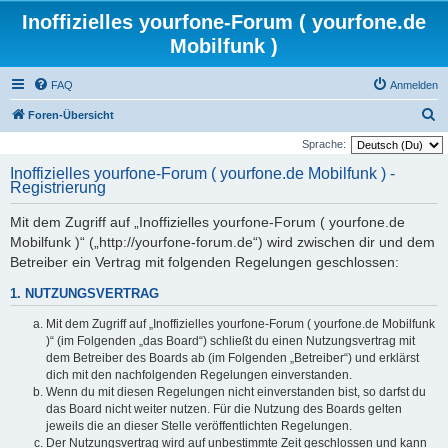
Inoffizielles yourfone-Forum ( yourfone.de
Mobilfunk )
FAQ
Anmelden
S
Foren-Übersicht
u
Sprache:
c
Inoffizielles yourfone-Forum ( yourfone.de Mobilfunk ) -
Registrierung
h
e
Mit dem Zugriff auf „Inoffizielles yourfone-Forum ( yourfone.de
Mobilfunk )“ („http://yourfone-forum.de“) wird zwischen dir und dem
Betreiber ein Vertrag mit folgenden Regelungen geschlossen:
1. NUTZUNGSVERTRAG
Mit dem Zugriff auf „Inoffizielles yourfone-Forum ( yourfone.de Mobilfunk
)“ (im Folgenden „das Board“) schließt du einen Nutzungsvertrag mit
dem Betreiber des Boards ab (im Folgenden „Betreiber“) und erklärst
dich mit den nachfolgenden Regelungen einverstanden.
Wenn du mit diesen Regelungen nicht einverstanden bist, so darfst du
das Board nicht weiter nutzen. Für die Nutzung des Boards gelten
jeweils die an dieser Stelle veröffentlichten Regelungen.
Der Nutzungsvertrag wird auf unbestimmte Zeit geschlossen und kann